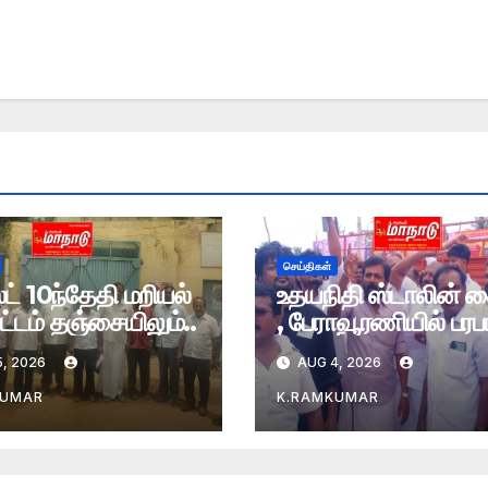
செய்திகள்
் 10ந்தேதி மறியல்
உதயநிதி ஸ்டாலின் 
்டம் தஞ்சையிலும்..
, பேராவூரணியில் பரபர
, 2026
AUG 4, 2026
KUMAR
K.RAMKUMAR