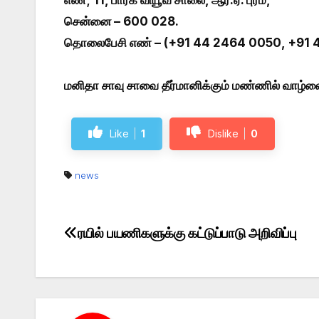
எண்; 11, பார்க் வியூவ் சாலை, ஆர்.ஏ. புரம்,
சென்னை – 600 028.
தொலைபேசி எண் – (+91 44 2464 0050, +91 
மனிதா சாவு சாவை தீர்மானிக்கும் மண்ணில் வாழ்வை 
Like
1
Dislike
0
news
ரயில் பயணிகளுக்கு கட்டுப்பாடு அறிவிப்பு
Post
navigation