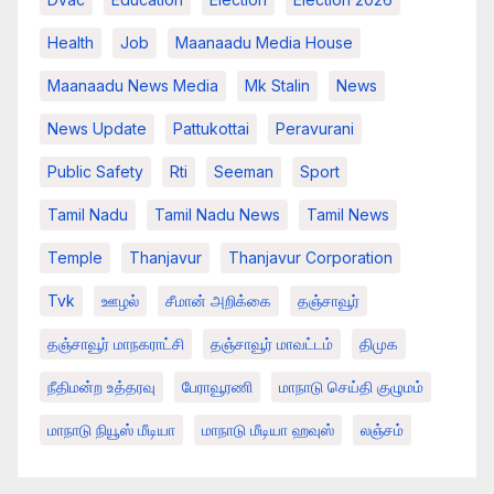
Health
Job
Maanaadu Media House
Maanaadu News Media
Mk Stalin
News
News Update
Pattukottai
Peravurani
Public Safety
Rti
Seeman
Sport
Tamil Nadu
Tamil Nadu News
Tamil News
Temple
Thanjavur
Thanjavur Corporation
Tvk
ஊழல்
சீமான் அறிக்கை
தஞ்சாவூர்
தஞ்சாவூர் மாநகராட்சி
தஞ்சாவூர் மாவட்டம்
திமுக
நீதிமன்ற உத்தரவு
பேராவூரணி
மாநாடு செய்தி குழுமம்
மாநாடு நியூஸ் மீடியா
மாநாடு மீடியா ஹவுஸ்
லஞ்சம்