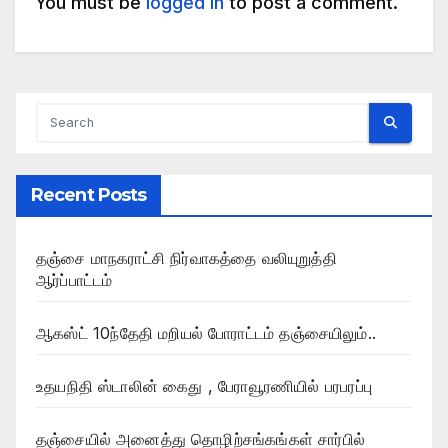
You must be
logged in
to post a comment.
Recent Posts
தஞ்சை மாநகராட்சி நிர்வாகத்தை வலியுறுத்தி
ஆர்ப்பாட்டம்
ஆகஸ்ட் 10ந்தேதி மறியல் போராட்டம் தஞ்சையிலும்..
உதயநிதி ஸ்டாலின் கைது , பேராவூரணியில் பரபரப்பு
தஞ்சையில் அனைத்து தொழிற்சங்கங்கள் சார்பில்