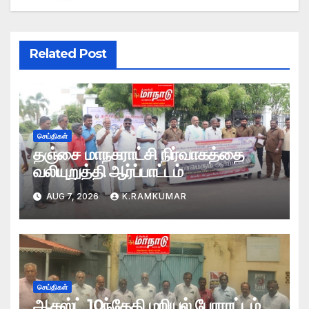
Related Post
செய்திகள்
தஞ்சை மாநகராட்சி நிர்வாகத்தை
வலியுறுத்தி ஆர்ப்பாட்டம்
AUG 7, 2026
K.RAMKUMAR
செய்திகள்
ஆகஸ்ட் 10ந்தேதி மறியல் போராட்டம்