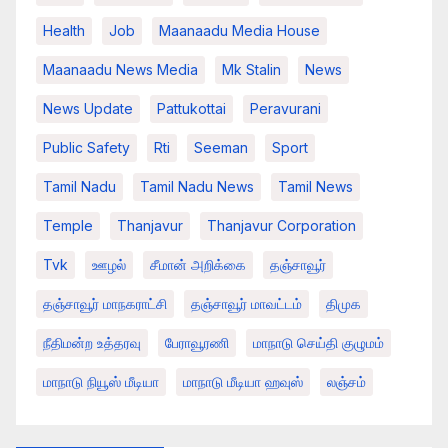
Health
Job
Maanaadu Media House
Maanaadu News Media
Mk Stalin
News
News Update
Pattukottai
Peravurani
Public Safety
Rti
Seeman
Sport
Tamil Nadu
Tamil Nadu News
Tamil News
Temple
Thanjavur
Thanjavur Corporation
Tvk
ஊழல்
சீமான் அறிக்கை
தஞ்சாவூர்
தஞ்சாவூர் மாநகராட்சி
தஞ்சாவூர் மாவட்டம்
திமுக
நீதிமன்ற உத்தரவு
பேராவூரணி
மாநாடு செய்தி குழுமம்
மாநாடு நியூஸ் மீடியா
மாநாடு மீடியா ஹவுஸ்
லஞ்சம்