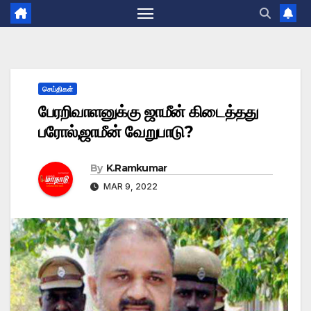
செய்திகள்
பேரறிவாளனுக்கு ஜாமீன் கிடைத்தது
பரோல்,ஜாமீன் வேறுபாடு?
By
K.Ramkumar
MAR 9, 2022