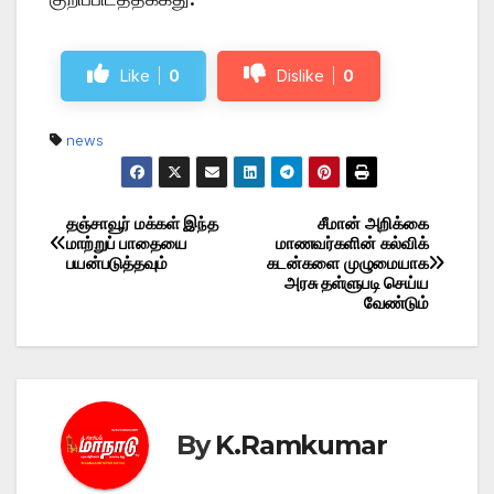
Like
0
Dislike
0
news
தஞ்சாவூர் மக்கள் இந்த
சீமான் அறிக்கை
Post
மாற்றுப் பாதையை
மாணவர்களின் கல்விக்
பயன்படுத்தவும்
கடன்களை முழுமையாக
navigation
அரசு தள்ளுபடி செய்ய
வேண்டும்
By
K.Ramkumar