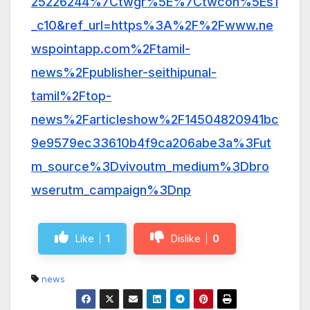
25226244%7Ctwgr%5E%7Ctwcon%5Es1
_c10&ref_url=https%3A%2F%2Fwww.ne
wspointapp.com%2Ftamil-
news%2Fpublisher-seithipunal-
tamil%2Ftop-
news%2Farticleshow%2F14504820941bc
9e9579ec33610b4f9ca206abe3a%3Fut
m_source%3Dvivoutm_medium%3Dbro
wserutm_campaign%3Dnp
Like
1
Dislike
0
news