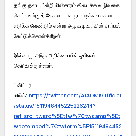
தங்கு தடையின்றி மின்சாரம் கிடைக்க வழிவகை
செய்வதற்குத் தேவையான நடவடிக்கைகளை
எடுக்க வேண்டும் என்று அ.தி.மு.க. வின் சார்பில்
கேட்டுக்கொள்கிறேன்
இவ்வாறு அந்த அறிக்கையில் ஓபிஎஸ்
தெரிவித்துள்ளார்.
ட்விட்டர்
லிங்க்:
https://twitter.com/AIADMKOfficial
/status/1511948445225226244?
ref_src=twsrc%5Etfw%7Ctwcamp%5Et
weetembed%7Ctwterm%5E15119484452