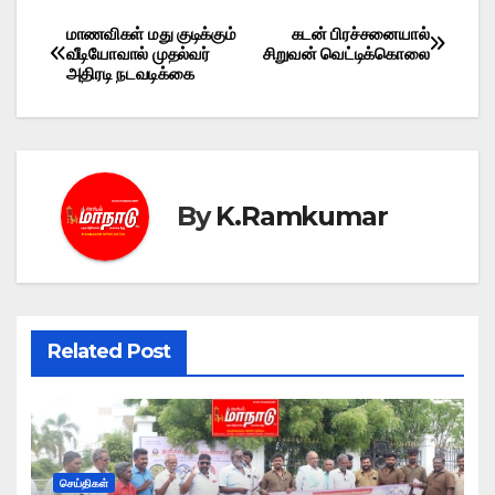
மாணவிகள் மது குடிக்கும்
கடன் பிரச்சனையால்
Post
வீடியோவால் முதல்வர்
சிறுவன் வெட்டிக்கொலை
அதிரடி நடவடிக்கை
navigation
By
K.Ramkumar
Related Post
செய்திகள்