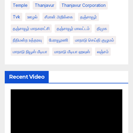
Temple
Thanjavur
Thanjavur Corporation
Tvk
ஊழல்
சீமான் அறிக்கை
தஞ்சாவூர்
தஞ்சாவூர் மாநகராட்சி
தஞ்சாவூர் மாவட்டம்
திமுக
நீதிமன்ற உத்தரவு
பேராவூரணி
மாநாடு செய்தி குழுமம்
மாநாடு நியூஸ் மீடியா
மாநாடு மீடியா ஹவுஸ்
லஞ்சம்
Recent Video