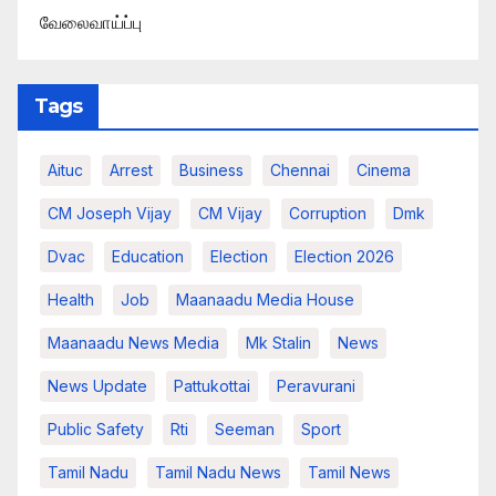
வேலைவாய்ப்பு
Tags
Aituc
Arrest
Business
Chennai
Cinema
CM Joseph Vijay
CM Vijay
Corruption
Dmk
Dvac
Education
Election
Election 2026
Health
Job
Maanaadu Media House
Maanaadu News Media
Mk Stalin
News
News Update
Pattukottai
Peravurani
Public Safety
Rti
Seeman
Sport
Tamil Nadu
Tamil Nadu News
Tamil News