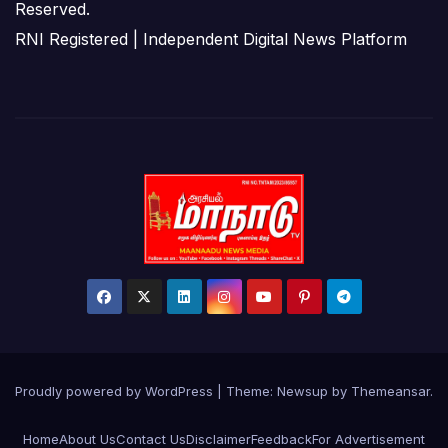
Reserved.
RNI Registered | Independent Digital News Platform
Proudly powered by WordPress
|
Theme: Newsup by
Themeansar
.
Home
About Us
Contact Us
Disclaimer
Feedback
For Advertisement