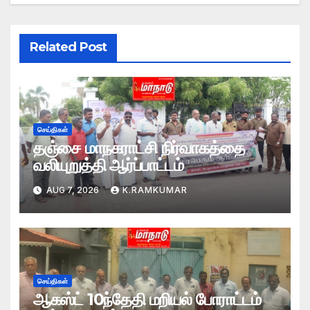
Related Post
செய்திகள்
தஞ்சை மாநகராட்சி நிர்வாகத்தை
வலியுறுத்தி ஆர்ப்பாட்டம்
AUG 7, 2026
K.RAMKUMAR
செய்திகள்
ஆகஸ்ட் 10ந்தேதி மறியல் போராட்டம்