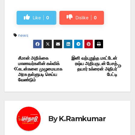
Like
0
Dislike
0
news
சீமான் அறிக்கை
இனி வற்புறுத்த மாட்டேன்
Post
மாணவர்களின் கல்விக்
ரஷ்ய அதிபருடன் பேசத்
கடன்களை முழுமையாக
தயார் உக்ரைன் அதிபர்
navigation
அரசு தள்ளுபடி செய்ய
பேட்டி
வேண்டும்
By
K.Ramkumar