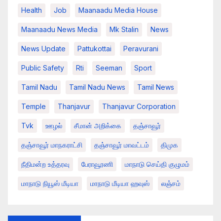
Health
Job
Maanaadu Media House
Maanaadu News Media
Mk Stalin
News
News Update
Pattukottai
Peravurani
Public Safety
Rti
Seeman
Sport
Tamil Nadu
Tamil Nadu News
Tamil News
Temple
Thanjavur
Thanjavur Corporation
Tvk
ஊழல்
சீமான் அறிக்கை
தஞ்சாவூர்
தஞ்சாவூர் மாநகராட்சி
தஞ்சாவூர் மாவட்டம்
திமுக
நீதிமன்ற உத்தரவு
பேராவூரணி
மாநாடு செய்தி குழுமம்
மாநாடு நியூஸ் மீடியா
மாநாடு மீடியா ஹவுஸ்
லஞ்சம்