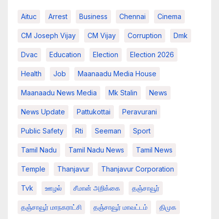
Aituc
Arrest
Business
Chennai
Cinema
CM Joseph Vijay
CM Vijay
Corruption
Dmk
Dvac
Education
Election
Election 2026
Health
Job
Maanaadu Media House
Maanaadu News Media
Mk Stalin
News
News Update
Pattukottai
Peravurani
Public Safety
Rti
Seeman
Sport
Tamil Nadu
Tamil Nadu News
Tamil News
Temple
Thanjavur
Thanjavur Corporation
Tvk
ஊழல்
சீமான் அறிக்கை
தஞ்சாவூர்
தஞ்சாவூர் மாநகராட்சி
தஞ்சாவூர் மாவட்டம்
திமுக