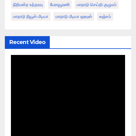
நீதிமன்ற உத்தரவு
பேராவூரணி
மாநாடு செய்தி குழுமம்
மாநாடு நியூஸ் மீடியா
மாநாடு மீடியா ஹவுஸ்
லஞ்சம்
Recent Video