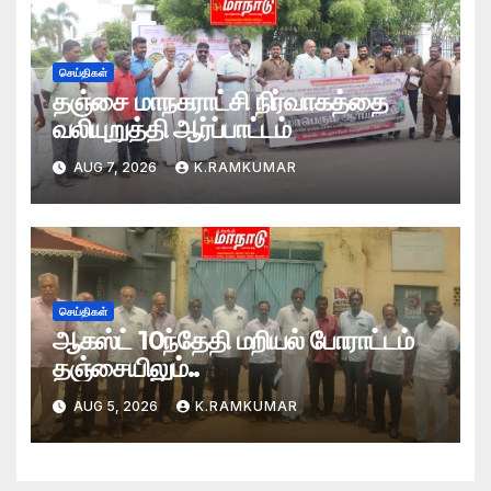
செய்திகள்
தஞ்சை மாநகராட்சி நிர்வாகத்தை
வலியுறுத்தி ஆர்ப்பாட்டம்
AUG 7, 2026
K.RAMKUMAR
செய்திகள்
ஆகஸ்ட் 10ந்தேதி மறியல் போராட்டம்
தஞ்சையிலும்..
AUG 5, 2026
K.RAMKUMAR