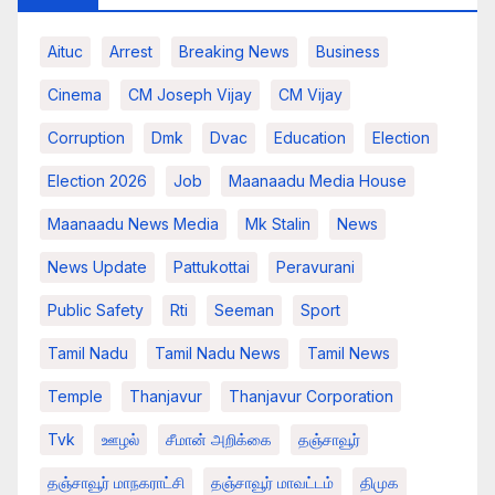
Aituc
Arrest
Breaking News​
Business
Cinema
CM Joseph Vijay
CM Vijay
Corruption
Dmk
Dvac
Education
Election
Election 2026
Job
Maanaadu Media House
Maanaadu News Media
Mk Stalin
News
News Update
Pattukottai
Peravurani
Public Safety
Rti
Seeman
Sport
Tamil Nadu
Tamil Nadu News
Tamil News
Temple
Thanjavur
Thanjavur Corporation
Tvk
ஊழல்
சீமான் அறிக்கை
தஞ்சாவூர்
தஞ்சாவூர் மாநகராட்சி
தஞ்சாவூர் மாவட்டம்
திமுக