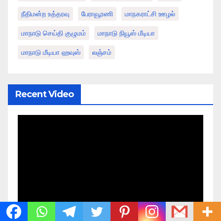
நீதிமன்ற உத்தரவு
பேராவூரணி
மாநகராட்சி ஊழல்
மாநாடு செய்தி குழுமம்
மாநாடு நியூஸ் மீடியா
மாநாடு மீடியா ஹவுஸ்
லஞ்சம்
Recent Video