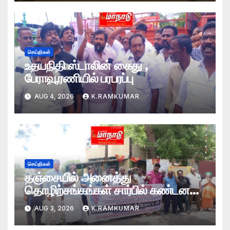
செய்திகள்
உதயநிதி ஸ்டாலின் கைது ,
பேராவூரணியில் பரபரப்பு
AUG 4, 2026
K.RAMKUMAR
செய்திகள்
தஞ்சையில் அனைத்து
தொழிற்சங்கங்கள் சார்பில் கண்டன
ஆர்ப்பாட்டம்
AUG 3, 2026
K.RAMKUMAR