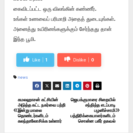
கைவிடப்பட்ட ஒரு விலங்கின் கண்ணீர்.
உங்கள் உணவைப் பரிமாறி அதைத் துடையுங்கள்.
அனைத்து உயிரினங்களுக்கும் சேர்ந்தது தான்
இந்த பூமி.
Like
1
Dislike
0
news
கமலஹாசன் கட்சியின்
ஜெயக்குமாரை சிறையில்
Post
அடுத்த கட்ட நகர்வை பற்றி
சந்தித்த எடப்பாடி
இன்று மாலை
பழனிச்சாமி
navigation
தொண்டர்களிடம்
பத்திரிக்கையாளர்களிடம்
கலந்தாலோசிக்க உள்ளார்
சொன்ன பகீர் தகவல்