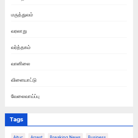
மருத்துவம்
வரலாறு
வர்த்தகம்
வானிலை
விளையாட்டு
வேலைவாய்ப்பு
Tags
Aituc
Arrest
Breaking News​
Business