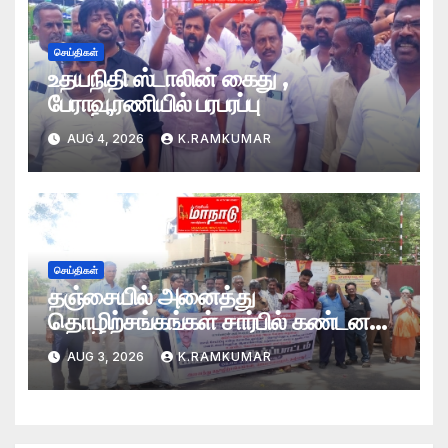
செய்திகள்
உதயநிதி ஸ்டாலின் கைது ,
பேராவூரணியில் பரபரப்பு
AUG 4, 2026
K.RAMKUMAR
செய்திகள்
தஞ்சையில் அனைத்து
தொழிற்சங்கங்கள் சார்பில் கண்டன
ஆர்ப்பாட்டம்
AUG 3, 2026
K.RAMKUMAR