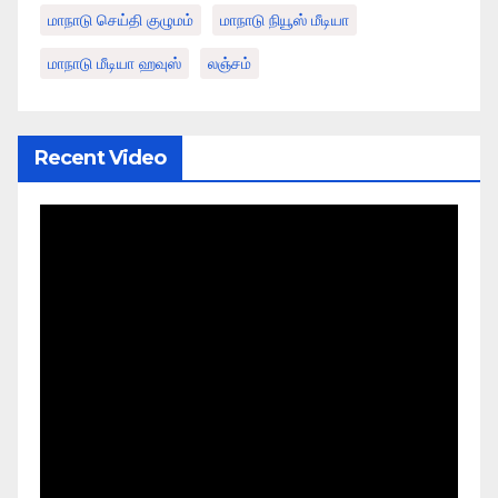
மாநாடு செய்தி குழுமம்
மாநாடு நியூஸ் மீடியா
மாநாடு மீடியா ஹவுஸ்
லஞ்சம்
Recent Video