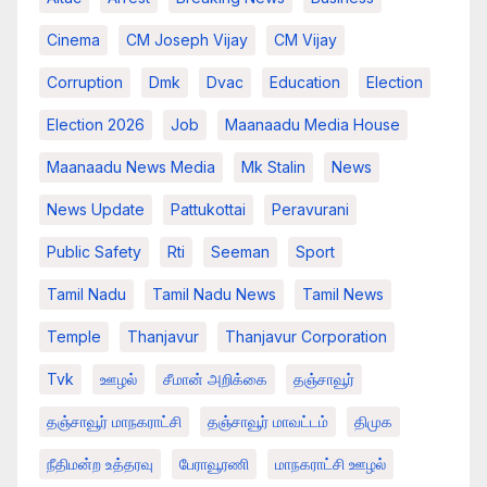
Cinema
CM Joseph Vijay
CM Vijay
Corruption
Dmk
Dvac
Education
Election
Election 2026
Job
Maanaadu Media House
Maanaadu News Media
Mk Stalin
News
News Update
Pattukottai
Peravurani
Public Safety
Rti
Seeman
Sport
Tamil Nadu
Tamil Nadu News
Tamil News
Temple
Thanjavur
Thanjavur Corporation
Tvk
ஊழல்
சீமான் அறிக்கை
தஞ்சாவூர்
தஞ்சாவூர் மாநகராட்சி
தஞ்சாவூர் மாவட்டம்
திமுக
நீதிமன்ற உத்தரவு
பேராவூரணி
மாநகராட்சி ஊழல்