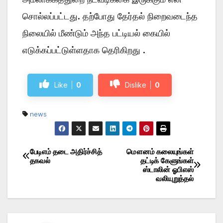
சொல்லப்பட்டது. தற்போது தேர்தல் நிறைவடைந்த
நிலையில் மீண்டும் அந்த பட்டியல் கையில்
எடுக்கப்பட்டுள்ளதாக தெரிகிறது .
Like
0
Dislike
0
news
பேடிஎம் தடை அதிர்ச்சித்
மௌனம் கலையுங்கள்
Post
தகவல்
தட்டிக் கேளுங்கள்
ஸ்டாலின் ஓபிஎஸ்
navigation
வலியுறுத்தல்