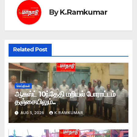
By
K.Ramkumar
Related Post
செய்திகள்
ஆகஸ்ட் 10ந்தேதி மறியல் போராட்டம்
தஞ்சையிலும்..
AUG 5, 2026
K.RAMKUMAR