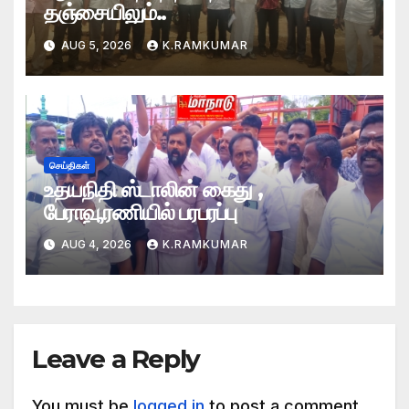
தஞ்சையிலும்..
AUG 5, 2026
K.RAMKUMAR
செய்திகள்
உதயநிதி ஸ்டாலின் கைது ,
பேராவூரணியில் பரபரப்பு
AUG 4, 2026
K.RAMKUMAR
Leave a Reply
You must be
logged in
to post a comment.