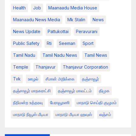
Health
Job
Maanaadu Media House
Maanaadu News Media
Mk Stalin
News
News Update
Pattukottai
Peravurani
Public Safety
Rti
Seeman
Sport
Tamil Nadu
Tamil Nadu News
Tamil News
Temple
Thanjavur
Thanjavur Corporation
Tvk
ஊழல்
சீமான் அறிக்கை
தஞ்சாவூர்
தஞ்சாவூர் மாநகராட்சி
தஞ்சாவூர் மாவட்டம்
திமுக
நீதிமன்ற உத்தரவு
பேராவூரணி
மாநாடு செய்தி குழுமம்
மாநாடு நியூஸ் மீடியா
மாநாடு மீடியா ஹவுஸ்
லஞ்சம்