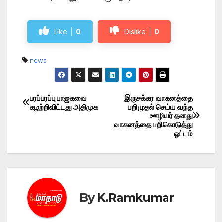
Like
0
Dislike
0
news
பரப்பரப்பு பாஜகவை
இருசக்கர வாகனத்தை
Post
கழற்றிவிட்டது அதிமுக
பறிமுதல் செய்ய வந்த
ஊழியர் தனது
navigation
வாகனத்தை பறிகொடுத்து
ஓட்டம்
By
K.Ramkumar