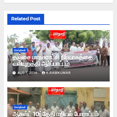
Related Post
செய்திகள்
தஞ்சை மாநகராட்சி நிர்வாகத்தை
வலியுறுத்தி ஆர்ப்பாட்டம்
AUG 7, 2026
K.RAMKUMAR
செய்திகள்
ஆகஸ்ட் 10ந்தேதி மறியல் போராட்டம்