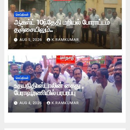
செய்திகள்
ஆகஸ்ட் 10ந்தேதி மறியல் போராட்டம்
தஞ்சையிலும்..
AUG 5, 2026
K.RAMKUMAR
செய்திகள்
உதயநிதி ஸ்டாலின் கைது ,
பேராவூரணியில் பரபரப்பு
AUG 4, 2026
K.RAMKUMAR