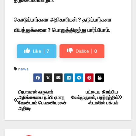
தடுக்க.வேண்டும்.
கொடுப்பார்களா அதிகாரிகள் ? தடுப்பார்களா
விபத்துக்களை ? பொறுத்திருந்து பார்ப்போம்.
Like
7
Dislike
0
news
பிரபாகரன் வருவார்
பட்டைய கிளப்பிய
Post
அறிக்கையை நம்பி ஏமாற
வேல்முருகன், பதற்றத்தில்
வேண்டாம் பெ.மணியரசன்
ஸ்டாலின் பக் பக்
navigation
அதிரடி