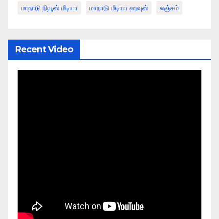
மாநாடு நியூஸ் மீடியா
மாநாடு மீடியா ஹவுஸ்
லஞ்சம்
Recent Video