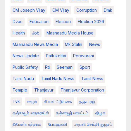
CM Joseph Vijay
CM Vijay
Corruption
Dmk
Dvac
Education
Election
Election 2026
Health
Job
Maanaadu Media House
Maanaadu News Media
Mk Stalin
News
News Update
Pattukottai
Peravurani
Public Safety
Rti
Seeman
Sport
Tamil Nadu
Tamil Nadu News
Tamil News
Temple
Thanjavur
Thanjavur Corporation
Tvk
ஊழல்
சீமான் அறிக்கை
தஞ்சாவூர்
தஞ்சாவூர் மாநகராட்சி
தஞ்சாவூர் மாவட்டம்
திமுக
நீதிமன்ற உத்தரவு
பேராவூரணி
மாநாடு செய்தி குழுமம்