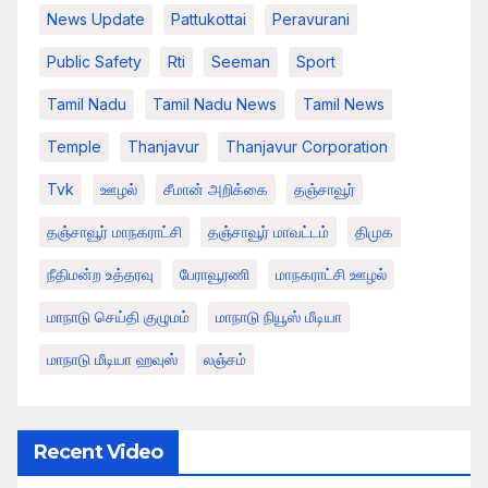
News Update
Pattukottai
Peravurani
Public Safety
Rti
Seeman
Sport
Tamil Nadu
Tamil Nadu News
Tamil News
Temple
Thanjavur
Thanjavur Corporation
Tvk
ஊழல்
சீமான் அறிக்கை
தஞ்சாவூர்
தஞ்சாவூர் மாநகராட்சி
தஞ்சாவூர் மாவட்டம்
திமுக
நீதிமன்ற உத்தரவு
பேராவூரணி
மாநகராட்சி ஊழல்
மாநாடு செய்தி குழுமம்
மாநாடு நியூஸ் மீடியா
மாநாடு மீடியா ஹவுஸ்
லஞ்சம்
Recent Video