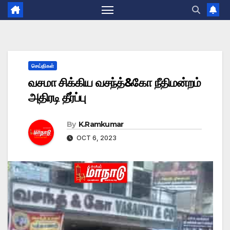
செய்திகள்
வசமா சிக்கிய வசந்த்&கோ நீதிமன்றம்
அதிரடி தீர்ப்பு
By
K.Ramkumar
OCT 6, 2023