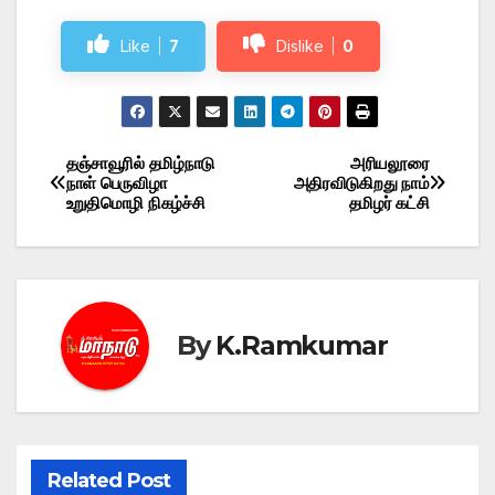
Like
7
Dislike
0
தஞ்சாவூரில் தமிழ்நாடு
அரியலூரை
Post
நாள் பெருவிழா
அதிரவிடுகிறது நாம்
உறுதிமொழி நிகழ்ச்சி
தமிழர் கட்சி
navigation
By
K.Ramkumar
Related Post