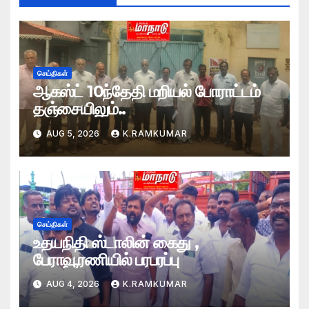
செய்திகள்
ஆகஸ்ட் 10ந்தேதி மறியல் போராட்டம்
தஞ்சையிலும்..
AUG 5, 2026
K.RAMKUMAR
செய்திகள்
உதயநிதி ஸ்டாலின் கைது ,
பேராவூரணியில் பரபரப்பு
AUG 4, 2026
K.RAMKUMAR