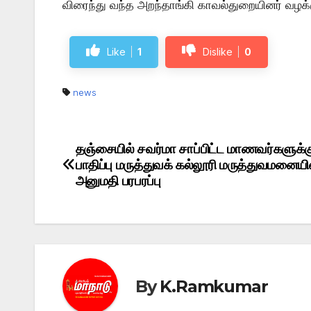
விரைந்து வந்த அறந்தாங்கி காவல்துறையினர் வழக்கு
Like
1
Dislike
0
news
தஞ்சையில் சவர்மா சாப்பிட்ட மாணவர்களுக்க
Post
பாதிப்பு மருத்துவக் கல்லூரி மருத்துவமனையி
navigation
அனுமதி பரபரப்பு
By
K.Ramkumar