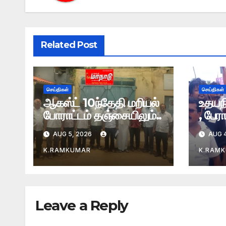
Related Post
செய்திகள்
செய்திகள்
ஆகஸ்ட் 10ந்தேதி மறியல்
உதயந
போராட்டம் தஞ்சையிலும்..
, பேர
AUG 5, 2026
AUG 4
K.RAMKUMAR
K.RAM
Leave a Reply