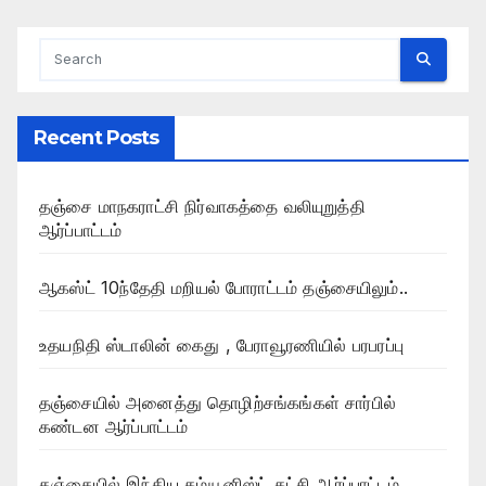
Recent Posts
தஞ்சை மாநகராட்சி நிர்வாகத்தை வலியுறுத்தி
ஆர்ப்பாட்டம்
ஆகஸ்ட் 10ந்தேதி மறியல் போராட்டம் தஞ்சையிலும்..
உதயநிதி ஸ்டாலின் கைது , பேராவூரணியில் பரபரப்பு
தஞ்சையில் அனைத்து தொழிற்சங்கங்கள் சார்பில்
கண்டன ஆர்ப்பாட்டம்
தஞ்சையில் இந்திய கம்யூனிஸ்ட் கட்சி ஆர்ப்பாட்டம்