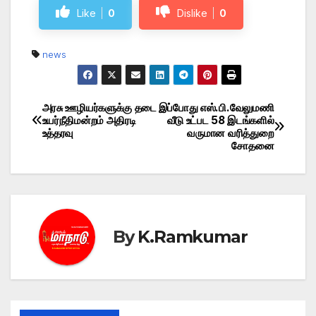
Like
0
Dislike
0
news
அரசு ஊழியர்களுக்கு தடை
இப்போது எஸ்.பி.வேலுமணி
Post
உயர்நீதிமன்றம் அதிரடி
வீடு உட்பட 58 இடங்களில்
உத்தரவு
வருமான வரித்துறை
navigation
சோதனை
By
K.Ramkumar