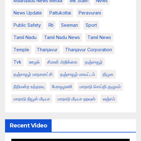
Maanaadu News Media
Mk Stalin
News
News Update
Pattukottai
Peravurani
Public Safety
Rti
Seeman
Sport
Tamil Nadu
Tamil Nadu News
Tamil News
Temple
Thanjavur
Thanjavur Corporation
Tvk
ஊழல்
சீமான் அறிக்கை
தஞ்சாவூர்
தஞ்சாவூர் மாநகராட்சி
தஞ்சாவூர் மாவட்டம்
திமுக
நீதிமன்ற உத்தரவு
பேராவூரணி
மாநாடு செய்தி குழுமம்
மாநாடு நியூஸ் மீடியா
மாநாடு மீடியா ஹவுஸ்
லஞ்சம்
Recent Video