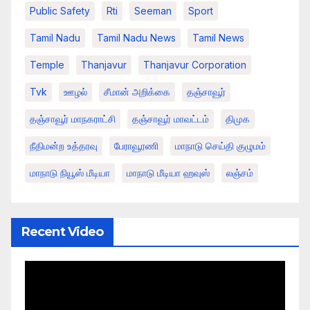
Public Safety
Rti
Seeman
Sport
Tamil Nadu
Tamil Nadu News
Tamil News
Temple
Thanjavur
Thanjavur Corporation
Tvk
ஊழல்
சீமான் அறிக்கை
தஞ்சாவூர்
தஞ்சாவூர் மாநகராட்சி
தஞ்சாவூர் மாவட்டம்
திமுக
நீதிமன்ற உத்தரவு
பேராவூரணி
மாநாடு செய்தி குழுமம்
மாநாடு நியூஸ் மீடியா
மாநாடு மீடியா ஹவுஸ்
லஞ்சம்
Recent Video