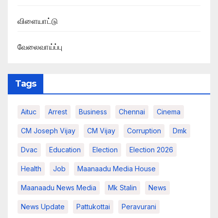
விளையாட்டு
வேலைவாய்ப்பு
Tags
Aituc
Arrest
Business
Chennai
Cinema
CM Joseph Vijay
CM Vijay
Corruption
Dmk
Dvac
Education
Election
Election 2026
Health
Job
Maanaadu Media House
Maanaadu News Media
Mk Stalin
News
News Update
Pattukottai
Peravurani