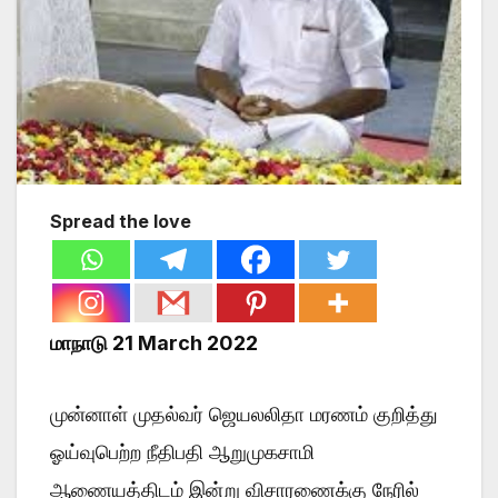
Spread the love
மாநாடு 21 March 2022
முன்னாள் முதல்வர் ஜெயலலிதா மரணம் குறித்து
ஓய்வுபெற்ற நீதிபதி ஆறுமுகசாமி
ஆணையத்திடம் இன்று விசாரணைக்கு நேரில்