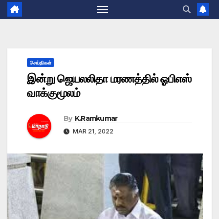
செய்திகள்
இன்று ஜெயலலிதா மரணத்தில் ஓபிஎஸ்
வாக்குமூலம்
By
K.Ramkumar
MAR 21, 2022