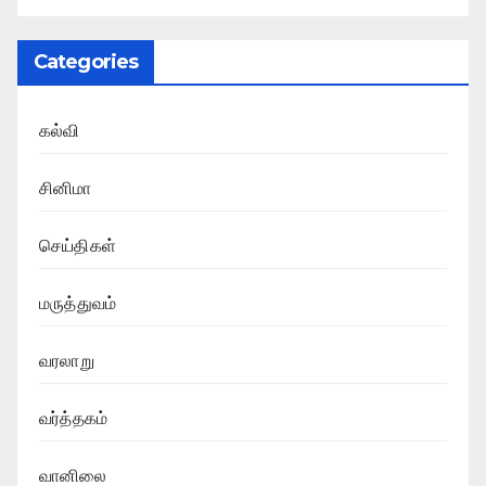
Categories
கல்வி
சினிமா
செய்திகள்
மருத்துவம்
வரலாறு
வர்த்தகம்
வானிலை