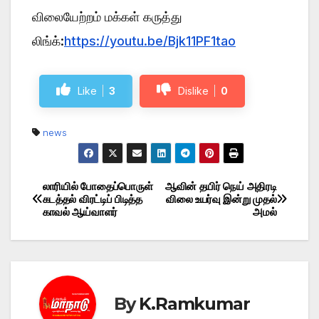
விலையேற்றம் மக்கள் கருத்து
லிங்க்:
https://youtu.be/Bjk11PF1tao
Like
3
Dislike
0
news
லாரியில் போதைப்பொருள்
ஆவின் தயிர் நெய் அதிரடி
Post
கடத்தல் விரட்டிப் பிடித்த
விலை உயர்வு இன்று முதல்
காவல் ஆய்வாளர்
அமல்
navigation
By
K.Ramkumar