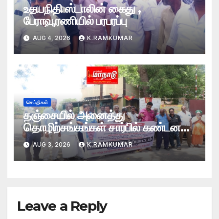
உதயநிதி ஸ்டாலின் கைது ,
பேராவூரணியில் பரபரப்பு
AUG 4, 2026
K.RAMKUMAR
செய்திகள்
தஞ்சையில் அனைத்து
தொழிற்சங்கங்கள் சார்பில் கண்டன
ஆர்ப்பாட்டம்
AUG 3, 2026
K.RAMKUMAR
Leave a Reply