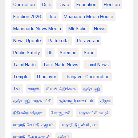
Corruption
Dmk
Dvac
Education
Election
Election 2026
Job
Maanaadu Media House
Maanaadu News Media
Mk Stalin
News
News Update
Pattukottai
Peravurani
Public Safety
Rti
Seeman
Sport
Tamil Nadu
Tamil Nadu News
Tamil News
Temple
Thanjavur
Thanjavur Corporation
Tvk
ஊழல்
சீமான் அறிக்கை
தஞ்சாவூர்
தஞ்சாவூர் மாநகராட்சி
தஞ்சாவூர் மாவட்டம்
திமுக
நீதிமன்ற உத்தரவு
பேராவூரணி
மாநகராட்சி ஊழல்
மாநாடு செய்தி குழுமம்
மாநாடு நியூஸ் மீடியா
மாநாடு மீடியா ஹவுஸ்
லஞ்சம்