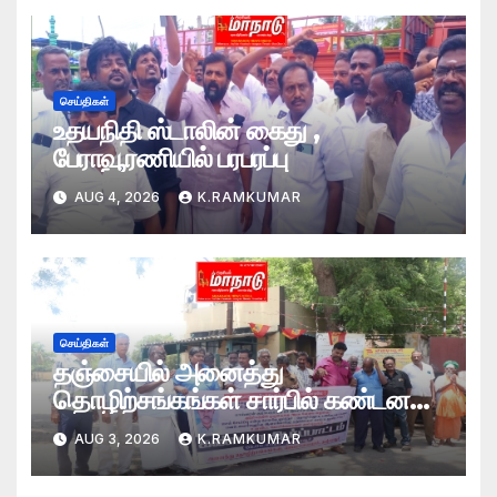
செய்திகள்
உதயநிதி ஸ்டாலின் கைது ,
பேராவூரணியில் பரபரப்பு
AUG 4, 2026
K.RAMKUMAR
செய்திகள்
தஞ்சையில் அனைத்து
தொழிற்சங்கங்கள் சார்பில் கண்டன
ஆர்ப்பாட்டம்
AUG 3, 2026
K.RAMKUMAR