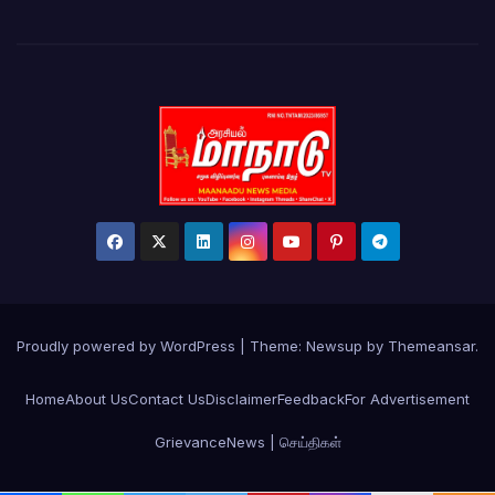
Proudly powered by WordPress
|
Theme: Newsup by
Themeansar
.
Home
About Us
Contact Us
Disclaimer
Feedback
For Advertisement
Grievance
News | செய்திகள்