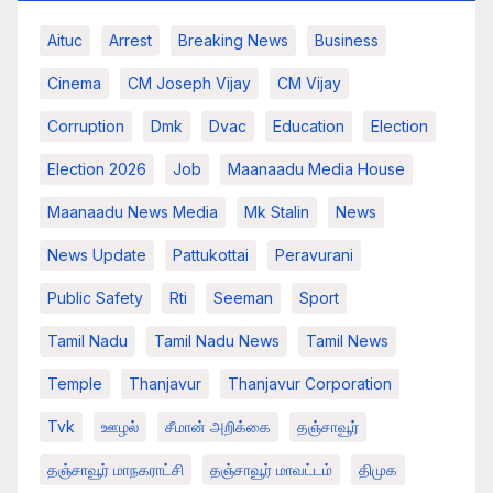
Aituc
Arrest
Breaking News​
Business
Cinema
CM Joseph Vijay
CM Vijay
Corruption
Dmk
Dvac
Education
Election
Election 2026
Job
Maanaadu Media House
Maanaadu News Media
Mk Stalin
News
News Update
Pattukottai
Peravurani
Public Safety
Rti
Seeman
Sport
Tamil Nadu
Tamil Nadu News
Tamil News
Temple
Thanjavur
Thanjavur Corporation
Tvk
ஊழல்
சீமான் அறிக்கை
தஞ்சாவூர்
தஞ்சாவூர் மாநகராட்சி
தஞ்சாவூர் மாவட்டம்
திமுக