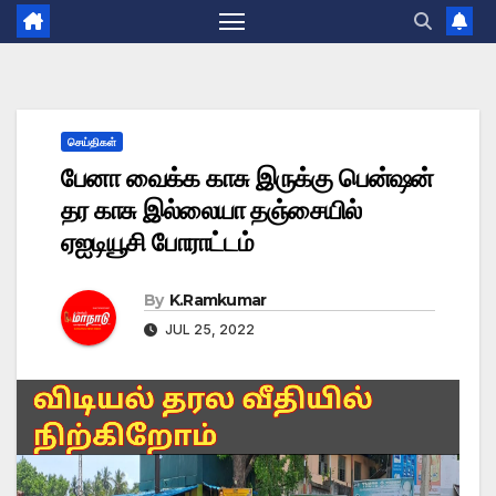
செய்திகள்
பேனா வைக்க காசு இருக்கு பென்ஷன்
தர காசு இல்லையா தஞ்சையில்
ஏஐடியூசி போராட்டம்
By
K.Ramkumar
JUL 25, 2022