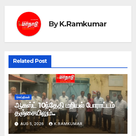
By
K.Ramkumar
Related Post
செய்திகள்
ஆகஸ்ட் 10ந்தேதி மறியல் போராட்டம்
தஞ்சையிலும்..
AUG 5, 2026
K.RAMKUMAR