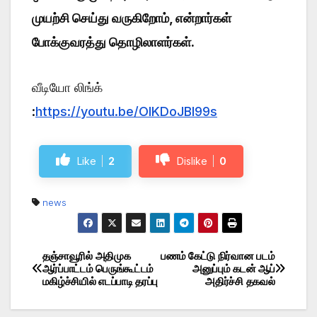
முயற்சி செய்து வருகிறோம், என்றார்கள்
போக்குவரத்து தொழிலாளர்கள்.
வீடியோ லிங்க்
:
https://youtu.be/OlKDoJBI99s
Like
2
Dislike
0
news
தஞ்சாவூரில் அதிமுக
பணம் கேட்டு நிர்வான படம்
Post
ஆர்ப்பாட்டம் பெருங்கூட்டம்
அனுப்பும் கடன் ஆப்
மகிழ்ச்சியில் எடப்பாடி தரப்பு
அதிர்ச்சி தகவல்
navigation