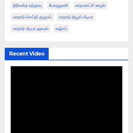
நீதிமன்ற உத்தரவு
பேராவூரணி
மாநகராட்சி ஊழல்
மாநாடு செய்தி குழுமம்
மாநாடு நியூஸ் மீடியா
மாநாடு மீடியா ஹவுஸ்
லஞ்சம்
Recent Video