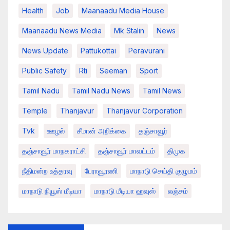
Health
Job
Maanaadu Media House
Maanaadu News Media
Mk Stalin
News
News Update
Pattukottai
Peravurani
Public Safety
Rti
Seeman
Sport
Tamil Nadu
Tamil Nadu News
Tamil News
Temple
Thanjavur
Thanjavur Corporation
Tvk
ஊழல்
சீமான் அறிக்கை
தஞ்சாவூர்
தஞ்சாவூர் மாநகராட்சி
தஞ்சாவூர் மாவட்டம்
திமுக
நீதிமன்ற உத்தரவு
பேராவூரணி
மாநாடு செய்தி குழுமம்
மாநாடு நியூஸ் மீடியா
மாநாடு மீடியா ஹவுஸ்
லஞ்சம்