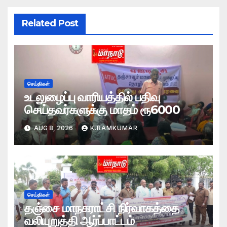
Related Post
செய்திகள்
உடலுழைப்பு வாரியத்தில் பதிவு
செய்தவர்களுக்கு மாதம் ரூ6000
AUG 8, 2026
K.RAMKUMAR
செய்திகள்
தஞ்சை மாநகராட்சி நிர்வாகத்தை
வலியுறுத்தி ஆர்ப்பாட்டம்