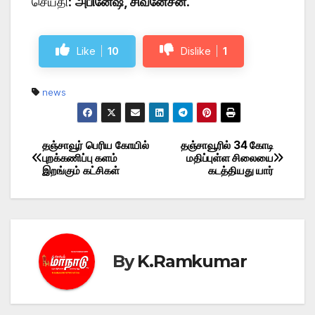
செய்தி:
அபினேஷ், சிவனேசன்
.
Like
10
Dislike
1
news
தஞ்சாவூர் பெரிய கோயில்
தஞ்சாவூரில் 34 கோடி
Post
புறக்கணிப்பு களம்
மதிப்புள்ள சிலையை
இறங்கும் கட்சிகள்
கடத்தியது யார்
navigation
By
K.Ramkumar