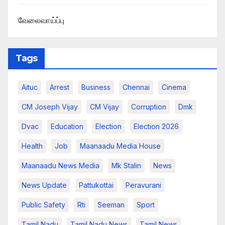
வேலைவாய்ப்பு
Tags
Aituc
Arrest
Business
Chennai
Cinema
CM Joseph Vijay
CM Vijay
Corruption
Dmk
Dvac
Education
Election
Election 2026
Health
Job
Maanaadu Media House
Maanaadu News Media
Mk Stalin
News
News Update
Pattukottai
Peravurani
Public Safety
Rti
Seeman
Sport
Tamil Nadu
Tamil Nadu News
Tamil News