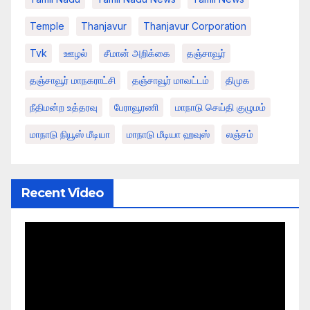
Temple
Thanjavur
Thanjavur Corporation
Tvk
ஊழல்
சீமான் அறிக்கை
தஞ்சாவூர்
தஞ்சாவூர் மாநகராட்சி
தஞ்சாவூர் மாவட்டம்
திமுக
நீதிமன்ற உத்தரவு
பேராவூரணி
மாநாடு செய்தி குழுமம்
மாநாடு நியூஸ் மீடியா
மாநாடு மீடியா ஹவுஸ்
லஞ்சம்
Recent Video