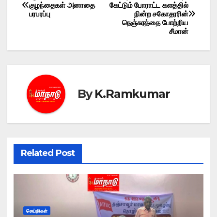
Post
குழந்தைகள் அனாதை
கேட்டும் போராட்ட களத்தில்
பரபரப்பு
நின்ற சகோதரரின்
navigation
நெஞ்சுரத்தை போற்றிய
சீமான்
By
K.Ramkumar
Related Post
செய்திகள்