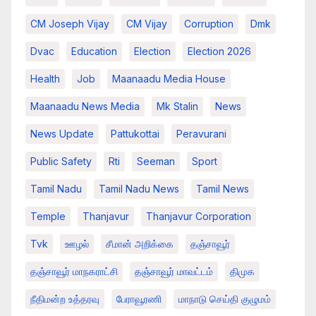
CM Joseph Vijay
CM Vijay
Corruption
Dmk
Dvac
Education
Election
Election 2026
Health
Job
Maanaadu Media House
Maanaadu News Media
Mk Stalin
News
News Update
Pattukottai
Peravurani
Public Safety
Rti
Seeman
Sport
Tamil Nadu
Tamil Nadu News
Tamil News
Temple
Thanjavur
Thanjavur Corporation
Tvk
ஊழல்
சீமான் அறிக்கை
தஞ்சாவூர்
தஞ்சாவூர் மாநகராட்சி
தஞ்சாவூர் மாவட்டம்
திமுக
நீதிமன்ற உத்தரவு
பேராவூரணி
மாநாடு செய்தி குழுமம்