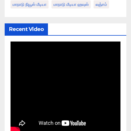
மாநாடு நியூஸ் மீடியா
மாநாடு மீடியா ஹவுஸ்
லஞ்சம்
Recent Video