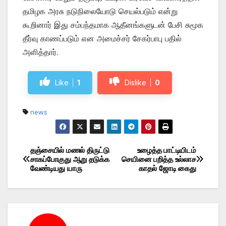
தமிழக அரசு நடுநிலையோடு செயல்படும் என்று
கூறினார் இது சம்பந்தமாக ஆதீனங்களுடன் பேசி சுமூக
தீர்வு காணப்படும் என அமைச்சர் சேகர்பாபு பதில்
அளித்தார்.
Like
1
Dislike
0
news
தஞ்சையில் மணல் திருட்டு
உழைத்த பாட்டியிடம்
Post
சாகப்போகுது ஆறு தடுக்க
செயினை பறித்த உல்லாச
வேண்டியது யாரு
காதல் ஜோடி கைது
navigation