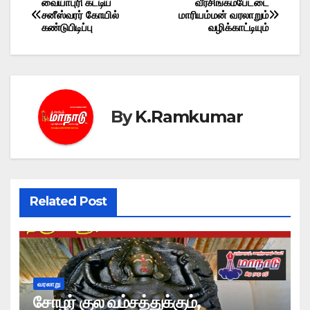
வையாபுரி கட்டிய
வீரசிங்கம்பேட்டை
Post
சனீஸ்வரர் கோயில்
மாரியம்மன் வரலாறும்
கண்டுபிடிப்பு
வழிக்காட்டியும்
navigation
By
K.Ramkumar
Related Post
வரலாறு
சோழர் குல வம்சத்துக்கும்,