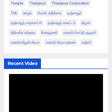
Temple
Thanjavur
Thanjavur Corporation
Tvk
ஊழல்
சீமான் அறிக்கை
தஞ்சாவூர்
தஞ்சாவூர் மாநகராட்சி
தஞ்சாவூர் மாவட்டம்
திமுக
நீதிமன்ற உத்தரவு
பேராவூரணி
மாநாடு செய்தி குழுமம்
மாநாடு நியூஸ் மீடியா
மாநாடு மீடியா ஹவுஸ்
லஞ்சம்
Recent Video