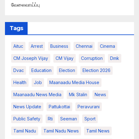
வேலைவாய்ப்பு
Tags
Aituc
Arrest
Business
Chennai
Cinema
CM Joseph Vijay
CM Vijay
Corruption
Dmk
Dvac
Education
Election
Election 2026
Health
Job
Maanaadu Media House
Maanaadu News Media
Mk Stalin
News
News Update
Pattukottai
Peravurani
Public Safety
Rti
Seeman
Sport
Tamil Nadu
Tamil Nadu News
Tamil News