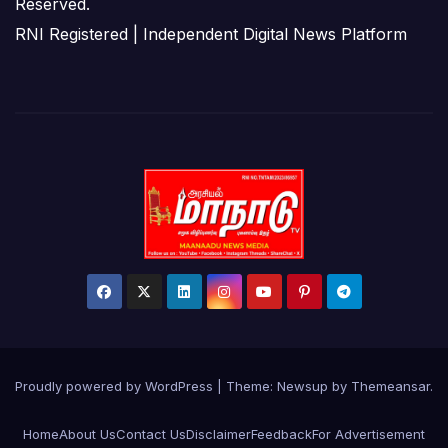
Reserved.
RNI Registered | Independent Digital News Platform
Proudly powered by WordPress
|
Theme:
Newsup
by
Themeansar
.
Home
About Us
Contact Us
Disclaimer
Feedback
For Advertisement