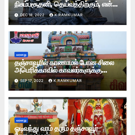
நிசும்பசூதனி, தெய்வத்திற்கும், என்ன
தொடர்பு,
DEC 18, 2022
K.RAMKUMAR
வரலாறு
தஞ்சாவூரில் காணாமல் போன சிலை
அமெரிக்காவில் காவலர்களுக்கு
பாராட்டுக்கள்
SEP 17, 2022
K.RAMKUMAR
வரலாறு
ஓடிவந்து வரம் தரும் தஞ்சாவூர்