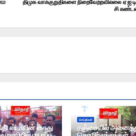
ம்
திமுக வாக்குறுதிகளை நிறைவேற்றவில்லை ஏ ஐ டி
சி கண்ட
செய்திகள்
ிதி ஸ்டாலின் கைது
தஞ்சையில் அனைத்
ாவூரணியில் பரபரப்பு
தொழிற்சங்கங்கள்