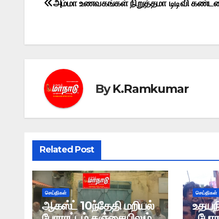
அம்மா உணவகங்கள் நிறுத்தமா டிடிவி கண்டன
Post
navigation
By
K.Ramkumar
Related Post
செய்திகள்
செய்திகள்
ஆகஸ்ட் 10ந்தேதி மறியல்
உதயந
போராட்டம் தஞ்சையிலும்..
, பேர