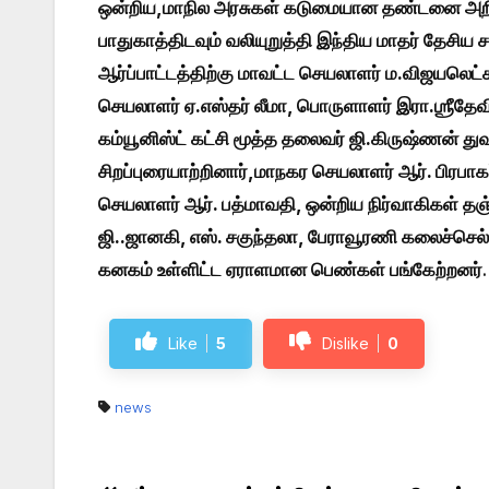
ஒன்றிய,மாநில அரசுகள் கடுமையான தண்டனை அறி
பாதுகாத்திடவும் வலியுறுத்தி இந்திய மாதர் தேசிய
ஆர்ப்பாட்டத்திற்கு மாவட்ட செயலாளர் ம.விஜயலெட
செயலாளர் ஏ.எஸ்தர் லீமா, பொருளாளர் இரா.ஶ்ரீதே
கம்யூனிஸ்ட் கட்சி மூத்த தலைவர் ஜி.கிருஷ்ணன் து
சிறப்புரையாற்றினார்,மாநகர செயலாளர் ஆர். பிரபாக
செயலாளர் ஆர். பத்மாவதி, ஒன்றிய நிர்வாகிகள் தஞ
ஜி..ஜானகி, எஸ். சகுந்தலா, பேராவூரணி கலைச்செல
கனகம் உள்ளிட்ட ஏராளமான பெண்கள் பங்கேற்றனர்
.
Like
5
Dislike
0
news