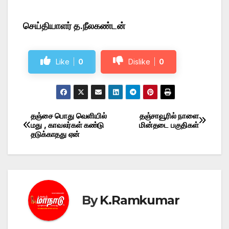
செய்தியாளர் த.நீலகண்டன்
Like
0
Dislike
0
தஞ்சை பொது வெளியில்
தஞ்சாவூரில் நாளை
Post
மது , காவலர்கள் கண்டு
மின்தடை பகுதிகள்
தடுக்காதது ஏன்
navigation
By
K.Ramkumar