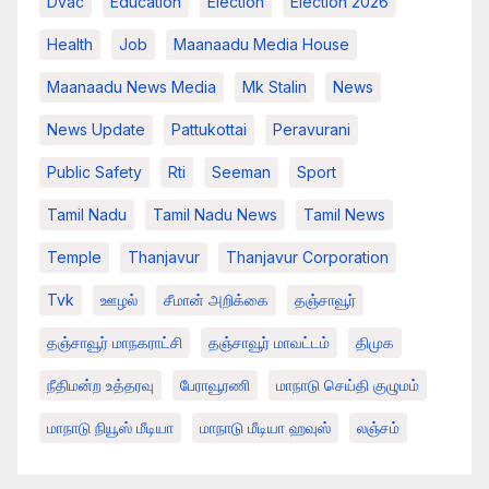
Dvac
Education
Election
Election 2026
Health
Job
Maanaadu Media House
Maanaadu News Media
Mk Stalin
News
News Update
Pattukottai
Peravurani
Public Safety
Rti
Seeman
Sport
Tamil Nadu
Tamil Nadu News
Tamil News
Temple
Thanjavur
Thanjavur Corporation
Tvk
ஊழல்
சீமான் அறிக்கை
தஞ்சாவூர்
தஞ்சாவூர் மாநகராட்சி
தஞ்சாவூர் மாவட்டம்
திமுக
நீதிமன்ற உத்தரவு
பேராவூரணி
மாநாடு செய்தி குழுமம்
மாநாடு நியூஸ் மீடியா
மாநாடு மீடியா ஹவுஸ்
லஞ்சம்