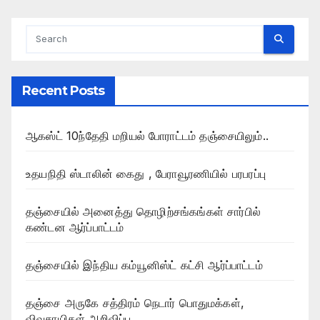
Recent Posts
ஆகஸ்ட் 10ந்தேதி மறியல் போராட்டம் தஞ்சையிலும்..
உதயநிதி ஸ்டாலின் கைது , பேராவூரணியில் பரபரப்பு
தஞ்சையில் அனைத்து தொழிற்சங்கங்கள் சார்பில்
கண்டன ஆர்ப்பாட்டம்
தஞ்சையில் இந்திய கம்யூனிஸ்ட் கட்சி ஆர்ப்பாட்டம்
தஞ்சை அருகே சத்திரம் நெடார் பொதுமக்கள்,
விவசாயிகள் அறிவிப்பு