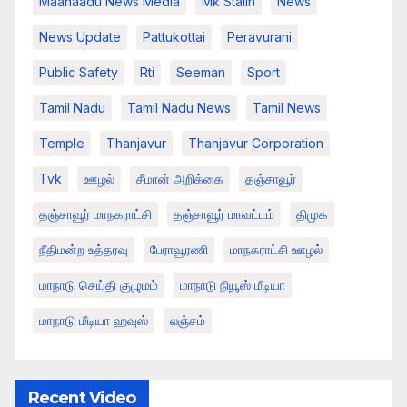
Maanaadu News Media
Mk Stalin
News
News Update
Pattukottai
Peravurani
Public Safety
Rti
Seeman
Sport
Tamil Nadu
Tamil Nadu News
Tamil News
Temple
Thanjavur
Thanjavur Corporation
Tvk
ஊழல்
சீமான் அறிக்கை
தஞ்சாவூர்
தஞ்சாவூர் மாநகராட்சி
தஞ்சாவூர் மாவட்டம்
திமுக
நீதிமன்ற உத்தரவு
பேராவூரணி
மாநகராட்சி ஊழல்
மாநாடு செய்தி குழுமம்
மாநாடு நியூஸ் மீடியா
மாநாடு மீடியா ஹவுஸ்
லஞ்சம்
Recent Video