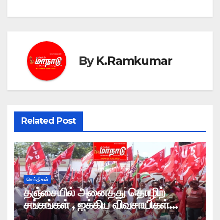
By
K.Ramkumar
Related Post
செய்திகள்
தஞ்சையில் அனைத்து தொழிற்
சங்கங்கள் , ஐக்கிய விவசாயிகள்
முன்னணியினர் மறியல் போராட்டம்