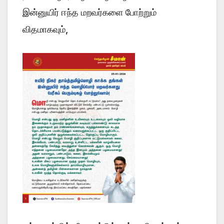
இன்னுயிர் ஈந்த மறவர்களை போற்றும்
விதமாகவும்,