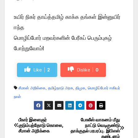
உயிர் நிகர் தாய்த்தமிழ் காக்க தங்கள் இன்னுயிர்
ஈந்த
மொழிப்போர் மறவர்களின் பேரீகப் பெரும்புகழ்
போற்றுவோம்!
Like
2
Dislike
0
சீமான் அறிக்கை
,
தமிழ்நாடு அரசு
,
திமுக
,
மொழிப்போர் ஈகியர்
நாள்
பீகார் இளைஞர்
போலீஸ் வாகனம் மீது
Post
குடும்பத்தோடு கொலை,
நாட்டு வெடிகுண்டு
சீமான் அறிக்கை
தாக்குதல் பரபரப்பு. இபிஎஸ்
navigation
கண்டனம்