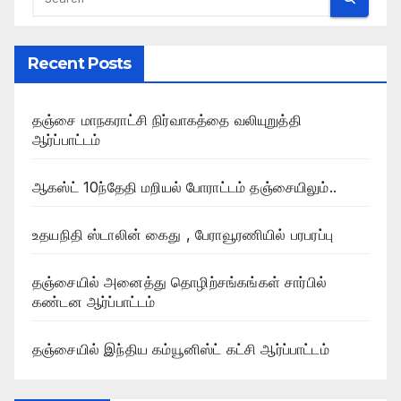
Recent Posts
தஞ்சை மாநகராட்சி நிர்வாகத்தை வலியுறுத்தி
ஆர்ப்பாட்டம்
ஆகஸ்ட் 10ந்தேதி மறியல் போராட்டம் தஞ்சையிலும்..
உதயநிதி ஸ்டாலின் கைது , பேராவூரணியில் பரபரப்பு
தஞ்சையில் அனைத்து தொழிற்சங்கங்கள் சார்பில்
கண்டன ஆர்ப்பாட்டம்
தஞ்சையில் இந்திய கம்யூனிஸ்ட் கட்சி ஆர்ப்பாட்டம்