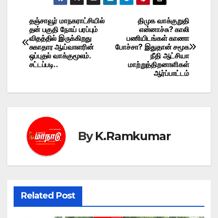
தஞ்சாவூர் மாநகராட்சியில்
திமுக வாக்குறுதி
Post
தன் பகுதி நோய் பரப்பும்
என்னாச்சு? காலி
விதத்தில் இருக்கிறது
பணியிடங்கள் காணா
navigation
சுகாதார ஆய்வாளரின்
போச்சா? இதுதான் சமூக
ஒப்புதல் வாக்குமூலம்.
நீதி ஆட்சியா
சட்டப்படி..
மாற்றுத்திறனாளிகள்
ஆர்ப்பாட்டம்
By
K.Ramkumar
Related Post