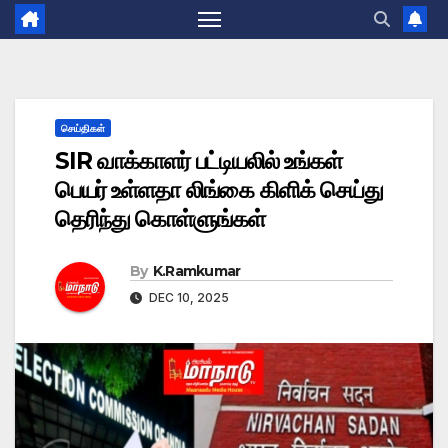
செய்திகள்
SIR வாக்காளர் பட்டியலில் உங்கள்
பெயர் உள்ளதா லிங்கை கிளிக் செய்து
தெரிந்து கொள்ளுங்கள்
By
K.Ramkumar
DEC 10, 2025