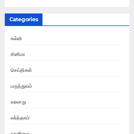
Categories
கல்வி
சினிமா
செய்திகள்
மருத்துவம்
வரலாறு
வர்த்தகம்
வானிலை