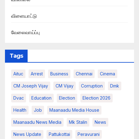
விளையாட்டு
வேலைவாய்ப்பு
Tags
Aituc
Arrest
Business
Chennai
Cinema
CM Joseph Vijay
CM Vijay
Corruption
Dmk
Dvac
Education
Election
Election 2026
Health
Job
Maanaadu Media House
Maanaadu News Media
Mk Stalin
News
News Update
Pattukottai
Peravurani