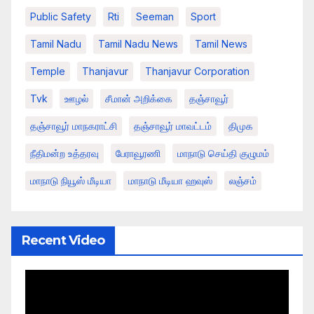
Public Safety
Rti
Seeman
Sport
Tamil Nadu
Tamil Nadu News
Tamil News
Temple
Thanjavur
Thanjavur Corporation
Tvk
ஊழல்
சீமான் அறிக்கை
தஞ்சாவூர்
தஞ்சாவூர் மாநகராட்சி
தஞ்சாவூர் மாவட்டம்
திமுக
நீதிமன்ற உத்தரவு
பேராவூரணி
மாநாடு செய்தி குழுமம்
மாநாடு நியூஸ் மீடியா
மாநாடு மீடியா ஹவுஸ்
லஞ்சம்
Recent Video