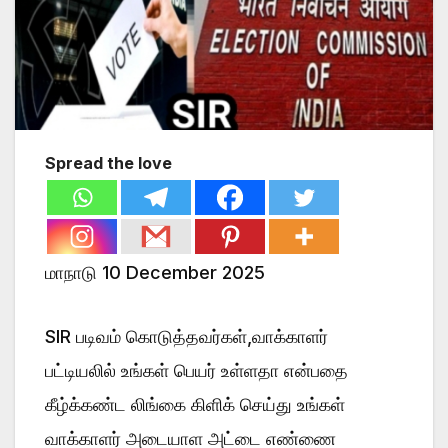
Spread the love
மாநாடு 10 December 2025
SIR படிவம் கொடுத்தவர்கள்,வாக்காளர்
பட்டியலில் உங்கள் பெயர் உள்ளதா என்பதை
கீழ்க்கண்ட லிங்கை கிளிக் செய்து உங்கள்
வாக்காளர் அடையாள அட்டை எண்ணை