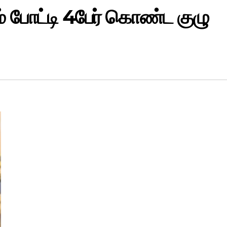
ம் போட்டி 4பேர் கொண்ட குழு