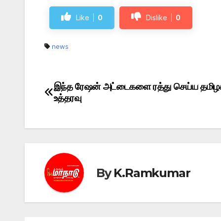
Like
0
Dislike
0
news
இந்த ரேஷன் அட்டைகளை ரத்து செய்ய தமிழ
Post
உத்தரவு
navigation
By
K.Ramkumar