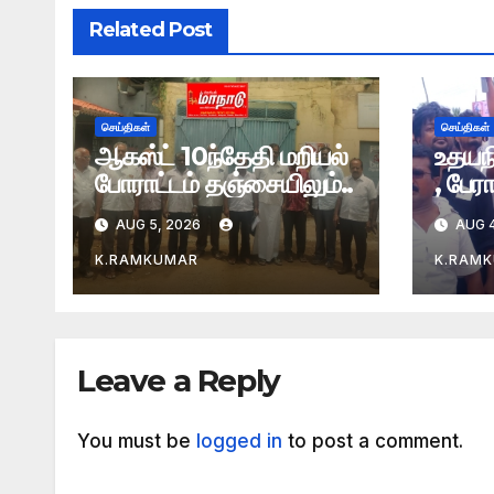
Related Post
செய்திகள்
செய்திகள்
ஆகஸ்ட் 10ந்தேதி மறியல்
உதயந
போராட்டம் தஞ்சையிலும்..
, பேர
AUG 5, 2026
AUG 4
K.RAMKUMAR
K.RAM
Leave a Reply
You must be
logged in
to post a comment.