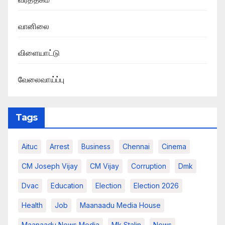
வானிலை
விளையாட்டு
வேலைவாய்ப்பு
Tags
Aituc
Arrest
Business
Chennai
Cinema
CM Joseph Vijay
CM Vijay
Corruption
Dmk
Dvac
Education
Election
Election 2026
Health
Job
Maanaadu Media House
Maanaadu News Media
Mk Stalin
News