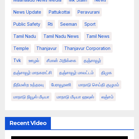
News Update
Pattukottai
Peravurani
Public Safety
Rti
Seeman
Sport
Tamil Nadu
Tamil Nadu News
Tamil News
Temple
Thanjavur
Thanjavur Corporation
Tvk
ஊழல்
சீமான் அறிக்கை
தஞ்சாவூர்
தஞ்சாவூர் மாநகராட்சி
தஞ்சாவூர் மாவட்டம்
திமுக
நீதிமன்ற உத்தரவு
பேராவூரணி
மாநாடு செய்தி குழுமம்
மாநாடு நியூஸ் மீடியா
மாநாடு மீடியா ஹவுஸ்
லஞ்சம்
Recent Video