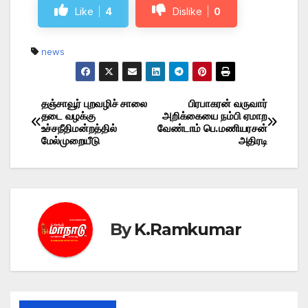
Like
4
Dislike
0
news
தஞ்சாவூர் புறவழிச் சாலை
பிரபாகரன் வருவார்
Post
தடை வழக்கு
அறிக்கையை நம்பி ஏமாற
உச்சநீதிமன்றத்தில்
வேண்டாம் பெ.மணியரசன்
navigation
மேல்முறையீடு
அதிரடி
By
K.Ramkumar