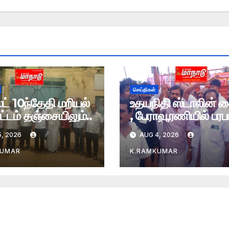
செய்திகள்
் 10ந்தேதி மறியல்
உதயநிதி ஸ்டாலின் 
்டம் தஞ்சையிலும்..
, பேராவூரணியில் பரபர
, 2026
AUG 4, 2026
KUMAR
K.RAMKUMAR