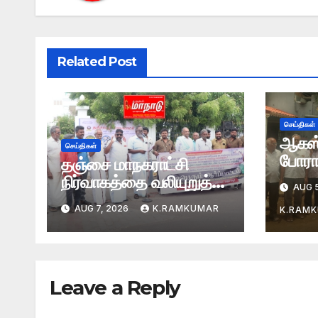
Related Post
செய்திகள்
ஆகஸ்ட
செய்திகள்
போராட
தஞ்சை மாநகராட்சி
நிர்வாகத்தை வலியுறுத்தி
AUG 5
ஆர்ப்பாட்டம்
AUG 7, 2026
K.RAMKUMAR
K.RAM
Leave a Reply