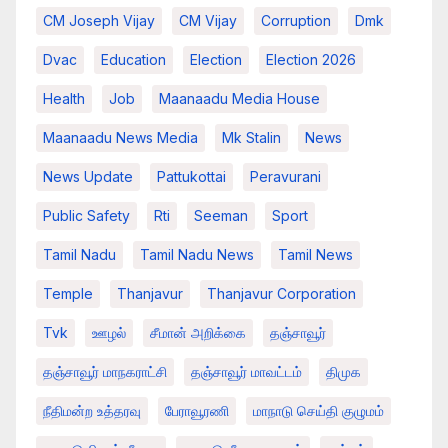
CM Joseph Vijay
CM Vijay
Corruption
Dmk
Dvac
Education
Election
Election 2026
Health
Job
Maanaadu Media House
Maanaadu News Media
Mk Stalin
News
News Update
Pattukottai
Peravurani
Public Safety
Rti
Seeman
Sport
Tamil Nadu
Tamil Nadu News
Tamil News
Temple
Thanjavur
Thanjavur Corporation
Tvk
ஊழல்
சீமான் அறிக்கை
தஞ்சாவூர்
தஞ்சாவூர் மாநகராட்சி
தஞ்சாவூர் மாவட்டம்
திமுக
நீதிமன்ற உத்தரவு
பேராவூரணி
மாநாடு செய்தி குழுமம்