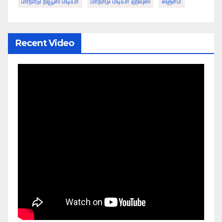
மாநாடு நியூஸ் மீடியா
மாநாடு மீடியா ஹவுஸ்
லஞ்சம்
Recent Video