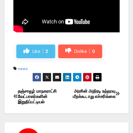
Like
2
Dislike
0
news
தஞ்சாவூர் மாநகராட்சி
அரசின் அதிரடி உத்தரவு
Post
வேட்பாளர்களின்
மீறக்கூடாது எச்சரிக்கை
இறுதிப்பட்டியல்
navigation