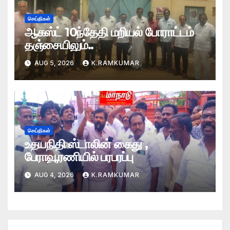
செய்திகள்
ஆகஸ்ட் 10ந்தேதி மறியல் போராட்டம்
தஞ்சையிலும்..
AUG 5, 2026
K.RAMKUMAR
செய்திகள்
உதயநிதி ஸ்டாலின் கைது ,
பேராவூரணியில் பரபரப்பு
AUG 4, 2026
K.RAMKUMAR