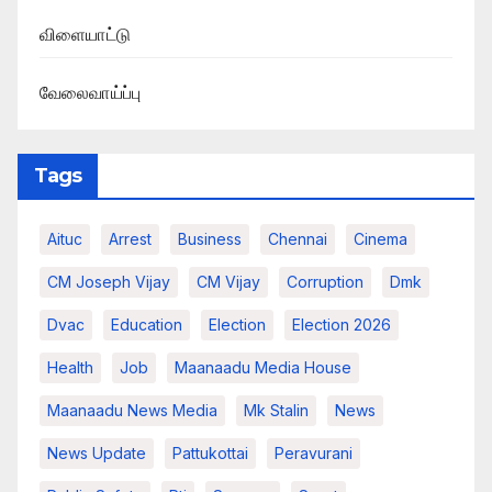
விளையாட்டு
வேலைவாய்ப்பு
Tags
Aituc
Arrest
Business
Chennai
Cinema
CM Joseph Vijay
CM Vijay
Corruption
Dmk
Dvac
Education
Election
Election 2026
Health
Job
Maanaadu Media House
Maanaadu News Media
Mk Stalin
News
News Update
Pattukottai
Peravurani