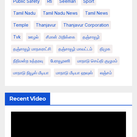
Public Safety
Rti
Seeman
Sport
Tamil Nadu
Tamil Nadu News
Tamil News
Temple
Thanjavur
Thanjavur Corporation
Tvk
ஊழல்
சீமான் அறிக்கை
தஞ்சாவூர்
தஞ்சாவூர் மாநகராட்சி
தஞ்சாவூர் மாவட்டம்
திமுக
நீதிமன்ற உத்தரவு
பேராவூரணி
மாநாடு செய்தி குழுமம்
மாநாடு நியூஸ் மீடியா
மாநாடு மீடியா ஹவுஸ்
லஞ்சம்
Recent Video