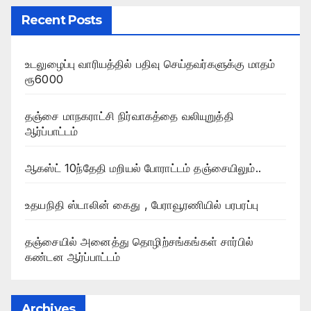
Recent Posts
உடலுழைப்பு வாரியத்தில் பதிவு செய்தவர்களுக்கு மாதம்
ரூ6000
தஞ்சை மாநகராட்சி நிர்வாகத்தை வலியுறுத்தி
ஆர்ப்பாட்டம்
ஆகஸ்ட் 10ந்தேதி மறியல் போராட்டம் தஞ்சையிலும்..
உதயநிதி ஸ்டாலின் கைது , பேராவூரணியில் பரபரப்பு
தஞ்சையில் அனைத்து தொழிற்சங்கங்கள் சார்பில்
கண்டன ஆர்ப்பாட்டம்
Archives