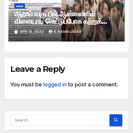
கல்வி
ஆறாம் வகுப்பில் ஆன்லைனில்
விளையாடி கெட்டுப்போக கற்றுக்
கொடுப்பதா பெற்றோர்கள் அதிர்ச்சி
APR 14, 2022
K.RAMKUMAR
Leave a Reply
You must be
logged in
to post a comment.