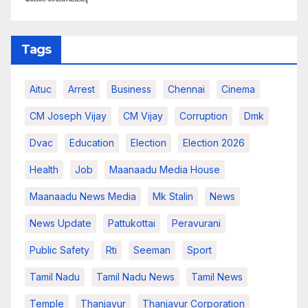
Tags
Aituc
Arrest
Business
Chennai
Cinema
CM Joseph Vijay
CM Vijay
Corruption
Dmk
Dvac
Education
Election
Election 2026
Health
Job
Maanaadu Media House
Maanaadu News Media
Mk Stalin
News
News Update
Pattukottai
Peravurani
Public Safety
Rti
Seeman
Sport
Tamil Nadu
Tamil Nadu News
Tamil News
Temple
Thanjavur
Thanjavur Corporation