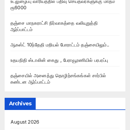
உடலுழைப்பு வாரியத்தில் பதிவு செய்தவர்களுக்கு மாதம்
ரூ6000
தஞ்சை மாநகராட்சி நிர்வாகத்தை வலியுறுத்தி
ஆர்ப்பாட்டம்
ஆகஸ்ட் 10ந்தேதி மறியல் போராட்டம் தஞ்சையிலும்..
உதயநிதி ஸ்டாலின் கைது , பேராவூரணியில் பரபரப்பு
தஞ்சையில் அனைத்து தொழிற்சங்கங்கள் சார்பில்
கண்டன ஆர்ப்பாட்டம்
Archives
August 2026