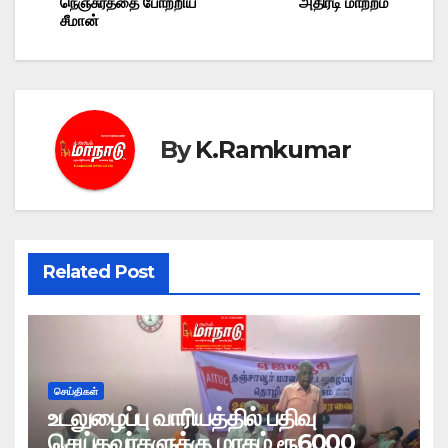
navigation
நெஞ்சுரத்தை போற்றிய
அதிரடி மாற்றம்
சீமான்
By
K.Ramkumar
Related Post
செய்திகள்
உடலுழைப்பு வாரியத்தில் பதிவு
செய்தவர்களுக்கு மாதம் ரூ6000