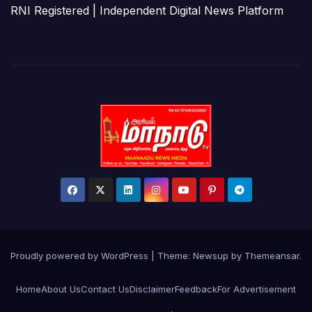
RNI Registered | Independent Digital News Platform
Proudly powered by WordPress
|
Theme:
Newsup
by
Themeansar
.
Home
About Us
Contact Us
Disclaimer
Feedback
For Advertisement