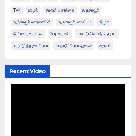
Tvk
ஊழல்
சீமான் அறிக்கை
தஞ்சாவூர்
தஞ்சாவூர் மாநகராட்சி
தஞ்சாவூர் மாவட்டம்
திமுக
நீதிமன்ற உத்தரவு
பேராவூரணி
மாநாடு செய்தி குழுமம்
மாநாடு நியூஸ் மீடியா
மாநாடு மீடியா ஹவுஸ்
லஞ்சம்
Recent Video