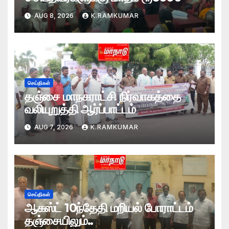
AUG 8, 2026
K.RAMKUMAR
செய்திகள்
தஞ்சை மாநகராட்சி நிர்வாகத்தை
வலியுறுத்தி ஆர்ப்பாட்டம்
AUG 7, 2026
K.RAMKUMAR
செய்திகள்
ஆகஸ்ட் 10ந்தேதி மறியல் போராட்டம்
தஞ்சையிலும்..