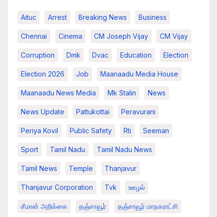
Aituc
Arrest
Breaking News​
Business
Chennai
Cinema
CM Joseph Vijay
CM Vijay
Corruption
Dmk
Dvac
Education
Election
Election 2026
Job
Maanaadu Media House
Maanaadu News Media
Mk Stalin
News
News Update
Pattukottai
Peravurani
Periya Kovil
Public Safety
Rti
Seeman
Sport
Tamil Nadu
Tamil Nadu News
Tamil News
Temple
Thanjavur
Thanjavur Corporation
Tvk
ஊழல்
சீமான் அறிக்கை
தஞ்சாவூர்
தஞ்சாவூர் மாநகராட்சி