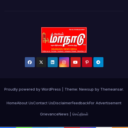
Proudly powered by WordPress
|
Theme:
Newsup
by
Themeansar
.
Home
About Us
Contact Us
Disclaimer
Feedback
For Advertisement
Grievance
News | செய்திகள்