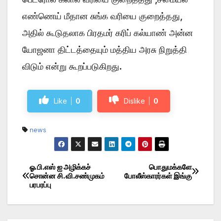
எண்ணெய் மீதான சுங்க வரியை குறைத்தது,
அதில் கூடுதலாக பிரதமர் கரிப் கல்யாண் அன்ன
யோஜனா திட்டத்தையும் மத்திய அரசு நிறுத்தி
விடும் என்று கூறப்படுகிறது.
Like
0
Dislike
0
news
ஓ.பி.எஸ் ஐ அழிக்கச்
பொதுமக்களே
Post
சொன்ன சி.வி.சண்முகம்
போலீஸ்காரர்கள் இங்கு
பரபரப்பு
navigation