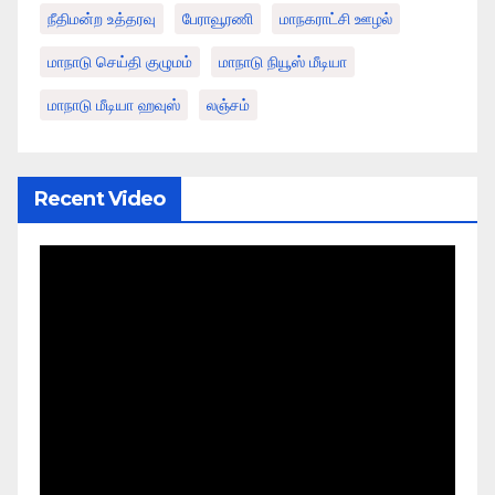
நீதிமன்ற உத்தரவு
பேராவூரணி
மாநகராட்சி ஊழல்
மாநாடு செய்தி குழுமம்
மாநாடு நியூஸ் மீடியா
மாநாடு மீடியா ஹவுஸ்
லஞ்சம்
Recent Video