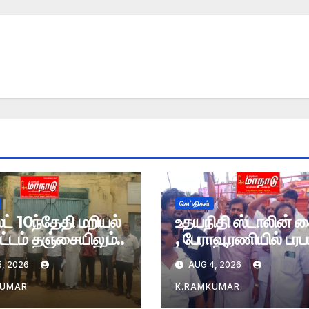
செய்திகள்
் 10ந்தேதி மறியல்
உதயநிதி ஸ்டாலின் 
்டம் தஞ்சையிலும்..
, பேராவூரணியில் பரபர
, 2026
AUG 4, 2026
KUMAR
K.RAMKUMAR