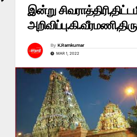
இன்று சிவராத்திரி,திட்
அறிவிப்பு.கி.வீரமணி,திர
By
K.Ramkumar
MAR 1, 2022