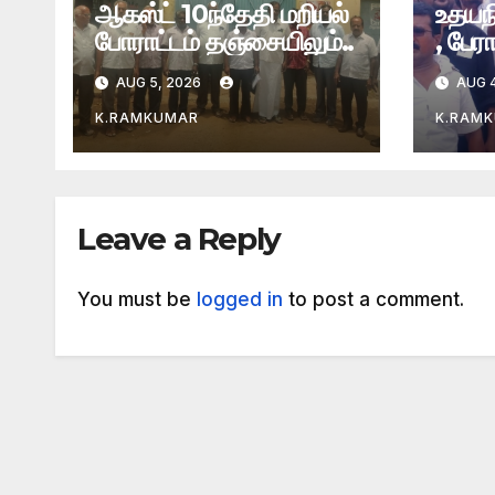
ஆகஸ்ட் 10ந்தேதி மறியல்
உதயந
போராட்டம் தஞ்சையிலும்..
, பேர
AUG 5, 2026
AUG 4
K.RAMKUMAR
K.RAM
Leave a Reply
You must be
logged in
to post a comment.