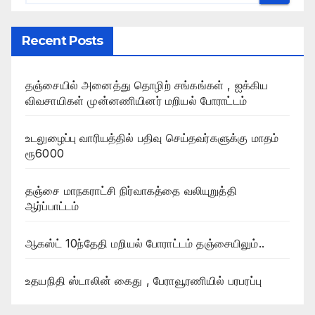
Recent Posts
தஞ்சையில் அனைத்து தொழிற் சங்கங்கள் , ஐக்கிய
விவசாயிகள் முன்னணியினர் மறியல் போராட்டம்
உடலுழைப்பு வாரியத்தில் பதிவு செய்தவர்களுக்கு மாதம்
ரூ6000
தஞ்சை மாநகராட்சி நிர்வாகத்தை வலியுறுத்தி
ஆர்ப்பாட்டம்
ஆகஸ்ட் 10ந்தேதி மறியல் போராட்டம் தஞ்சையிலும்..
உதயநிதி ஸ்டாலின் கைது , பேராவூரணியில் பரபரப்பு