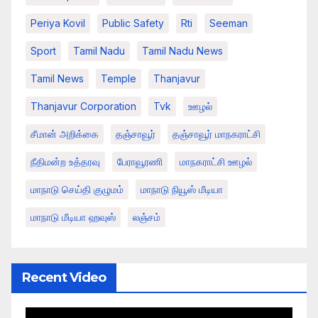
Periya Kovil
Public Safety
Rti
Seeman
Sport
Tamil Nadu
Tamil Nadu News
Tamil News
Temple
Thanjavur
Thanjavur Corporation
Tvk
ஊழல்
சீமான் அறிக்கை
தஞ்சாவூர்
தஞ்சாவூர் மாநகராட்சி
நீதிமன்ற உத்தரவு
பேராவூரணி
மாநகராட்சி ஊழல்
மாநாடு செய்தி குழுமம்
மாநாடு நியூஸ் மீடியா
மாநாடு மீடியா ஹவுஸ்
லஞ்சம்
Recent Video