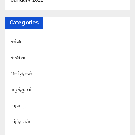
Categories
கல்வி
சினிமா
செய்திகள்
மருத்துவம்
வரலாறு
வர்த்தகம்