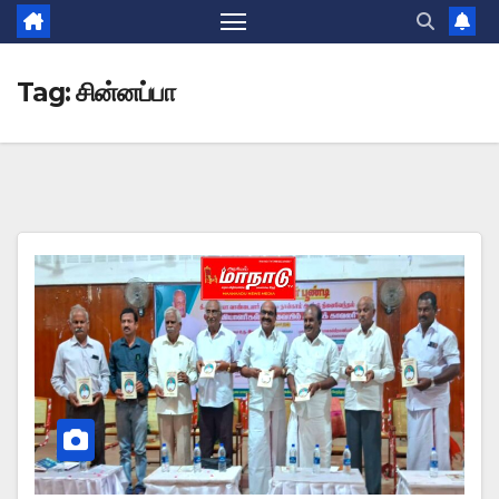
Tag:
சின்னப்பா