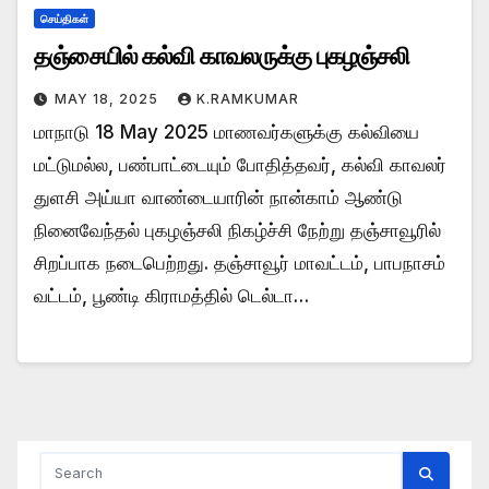
செய்திகள்
தஞ்சையில் கல்வி காவலருக்கு புகழஞ்சலி
MAY 18, 2025
K.RAMKUMAR
மாநாடு 18 May 2025 மாணவர்களுக்கு கல்வியை
மட்டுமல்ல, பண்பாட்டையும் போதித்தவர், கல்வி காவலர்
துளசி அய்யா வாண்டையாரின் நான்காம் ஆண்டு
நினைவேந்தல் புகழஞ்சலி நிகழ்ச்சி நேற்று தஞ்சாவூரில்
சிறப்பாக நடைபெற்றது. தஞ்சாவூர் மாவட்டம், பாபநாசம்
வட்டம், பூண்டி கிராமத்தில் டெல்டா…