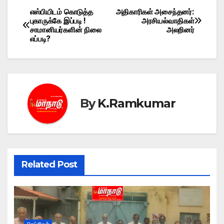
எஸ்பியிடம் கொடுத்த
அதிகாரிகள் அசைந்தனர்:
Post
புகாருக்கே இப்படி !
அரசியல்வாதிகள்
சாமானியர்களின் நிலை
அலறினர்
navigation
எப்படி?
By
K.Ramkumar
Related Post