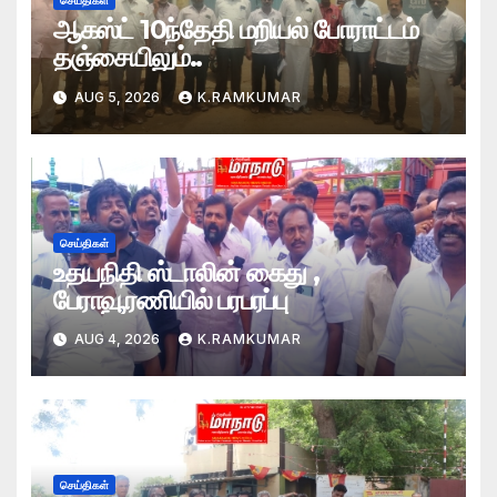
செய்திகள்
ஆகஸ்ட் 10ந்தேதி மறியல் போராட்டம்
தஞ்சையிலும்..
AUG 5, 2026
K.RAMKUMAR
செய்திகள்
உதயநிதி ஸ்டாலின் கைது ,
பேராவூரணியில் பரபரப்பு
AUG 4, 2026
K.RAMKUMAR
செய்திகள்