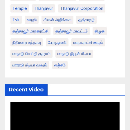
Temple
Thanjavur
Thanjavur Corporation
Tvk
ஊழல்
சீமான் அறிக்கை
தஞ்சாவூர்
தஞ்சாவூர் மாநகராட்சி
தஞ்சாவூர் மாவட்டம்
திமுக
நீதிமன்ற உத்தரவு
பேராவூரணி
மாநகராட்சி ஊழல்
மாநாடு செய்தி குழுமம்
மாநாடு நியூஸ் மீடியா
மாநாடு மீடியா ஹவுஸ்
லஞ்சம்
Recent Video