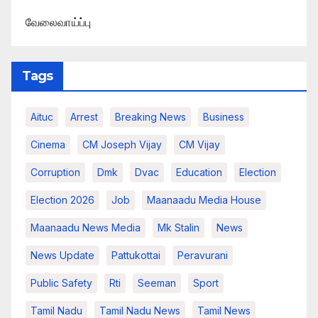
வேலைவாய்ப்பு
Tags
Aituc
Arrest
Breaking News​
Business
Cinema
CM Joseph Vijay
CM Vijay
Corruption
Dmk
Dvac
Education
Election
Election 2026
Job
Maanaadu Media House
Maanaadu News Media
Mk Stalin
News
News Update
Pattukottai
Peravurani
Public Safety
Rti
Seeman
Sport
Tamil Nadu
Tamil Nadu News
Tamil News