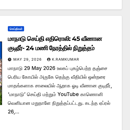
செய்திகள்
மாநாடு செய்தி எதிரொலி: 45 வீணான
குடிநீர்- 24 மணி நேரத்தில் நிறுத்தம்
MAY 29, 2026
K.RAMKUMAR
மாநாடு 29 May 2026 உலகப் புகழ்பெற்ற தஞ்சை
பெரிய கோயில் அருகே தெற்கு வீதியில் ஒன்றரை
மாதங்களாக சாலையில் ஆறாக ஓடி வீணான குடிநீர்,
‘மாநாடு’ செய்தி மற்றும் YouTube காணொளி
வெளியான மறுநாளே நிறுத்தப்பட்டது. கடந்த ஏப்ரல்
26,…