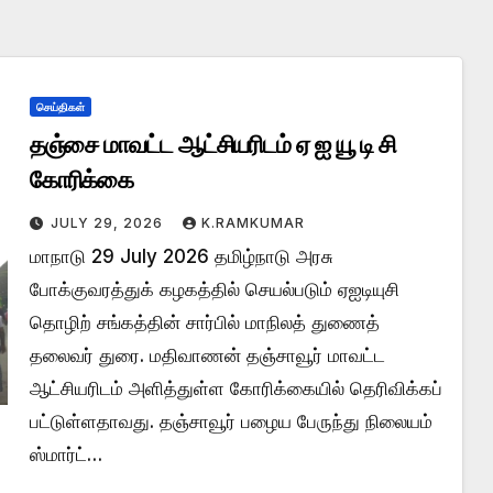
செய்திகள்
தஞ்சை மாவட்ட ஆட்சியரிடம் ஏ ஐ யூ டி சி
கோரிக்கை
JULY 29, 2026
K.RAMKUMAR
மாநாடு 29 July 2026 தமிழ்நாடு அரசு
போக்குவரத்துக் கழகத்தில் செயல்படும் ஏஐடியுசி
தொழிற் சங்கத்தின் சார்பில் மாநிலத் துணைத்
தலைவர் துரை. மதிவாணன் தஞ்சாவூர் மாவட்ட
ஆட்சியரிடம் அளித்துள்ள கோரிக்கையில் தெரிவிக்கப்
பட்டுள்ளதாவது. தஞ்சாவூர் பழைய பேருந்து நிலையம்
ஸ்மார்ட்…