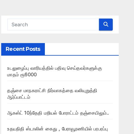
Recent Posts
உடலுழைப்பு வாரியத்தில் பதிவு செய்தவர்களுக்கு
மாதம் ரூ6000
தஞ்சை மாநகராட்சி நிர்வாகத்தை வலியுறுத்தி
ஆர்ப்பாட்டம்
ஆகஸ்ட் 10ந்தேதி மறியல் போராட்டம் தஞ்சையிலும்..
உதயநிதி ஸ்டாலின் கைது , பேராவூரணியில் பரபரப்பு