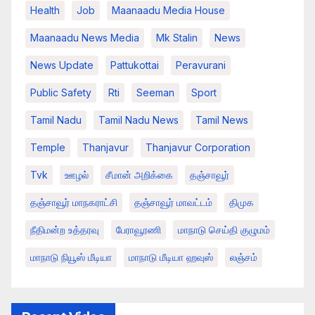
Health
Job
Maanaadu Media House
Maanaadu News Media
Mk Stalin
News
News Update
Pattukottai
Peravurani
Public Safety
Rti
Seeman
Sport
Tamil Nadu
Tamil Nadu News
Tamil News
Temple
Thanjavur
Thanjavur Corporation
Tvk
ஊழல்
சீமான் அறிக்கை
தஞ்சாவூர்
தஞ்சாவூர் மாநகராட்சி
தஞ்சாவூர் மாவட்டம்
திமுக
நீதிமன்ற உத்தரவு
பேராவூரணி
மாநாடு செய்தி குழுமம்
மாநாடு நியூஸ் மீடியா
மாநாடு மீடியா ஹவுஸ்
லஞ்சம்