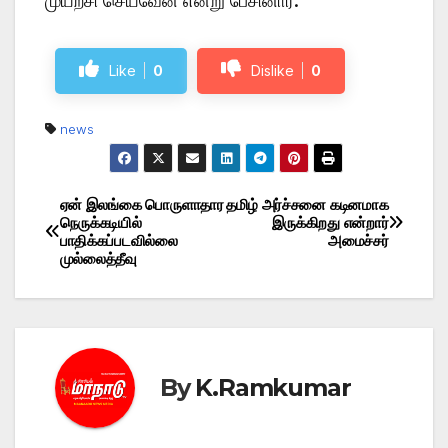
முயற்சி செய்வேன் என்று பேசினார்.
Like
0
Dislike
0
news
ஏன் இலங்கை பொருளாதார
தமிழ் அர்ச்சனை கடினமாக
Post
நெருக்கடியில்
இருக்கிறது என்றார்
பாதிக்கப்படவில்லை
அமைச்சர்
navigation
முல்லைத்தீவு
By
K.Ramkumar