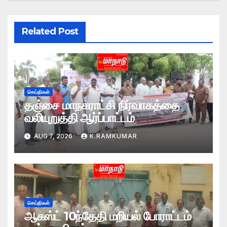
Related Post
செய்திகள்
தஞ்சை மாநகராட்சி நிர்வாகத்தை
வலியுறுத்தி ஆர்ப்பாட்டம்
AUG 7, 2026
K.RAMKUMAR
செய்திகள்
ஆகஸ்ட் 10ந்தேதி மறியல் போராட்டம்