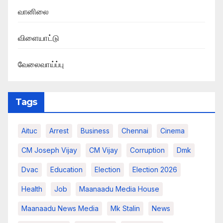
வானிலை
விளையாட்டு
வேலைவாய்ப்பு
Tags
Aituc
Arrest
Business
Chennai
Cinema
CM Joseph Vijay
CM Vijay
Corruption
Dmk
Dvac
Education
Election
Election 2026
Health
Job
Maanaadu Media House
Maanaadu News Media
Mk Stalin
News