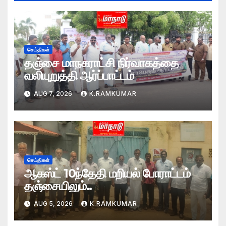
செய்திகள்
தஞ்சை மாநகராட்சி நிர்வாகத்தை
வலியுறுத்தி ஆர்ப்பாட்டம்
AUG 7, 2026
K.RAMKUMAR
செய்திகள்
ஆகஸ்ட் 10ந்தேதி மறியல் போராட்டம்
தஞ்சையிலும்..
AUG 5, 2026
K.RAMKUMAR