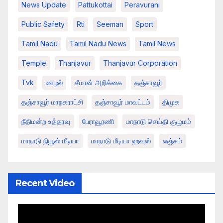
News Update
Pattukottai
Peravurani
Public Safety
Rti
Seeman
Sport
Tamil Nadu
Tamil Nadu News
Tamil News
Temple
Thanjavur
Thanjavur Corporation
Tvk
ஊழல்
சீமான் அறிக்கை
தஞ்சாவூர்
தஞ்சாவூர் மாநகராட்சி
தஞ்சாவூர் மாவட்டம்
திமுக
நீதிமன்ற உத்தரவு
பேராவூரணி
மாநாடு செய்தி குழுமம்
மாநாடு நியூஸ் மீடியா
மாநாடு மீடியா ஹவுஸ்
லஞ்சம்
Recent Video