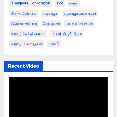
Thanjavur Corporation
Tvk
ஊழல்
சீமான் அறிக்கை
தஞ்சாவூர்
தஞ்சாவூர் மாநகராட்சி
நீதிமன்ற உத்தரவு
பேராவூரணி
மாநகராட்சி ஊழல்
மாநாடு செய்தி குழுமம்
மாநாடு நியூஸ் மீடியா
மாநாடு மீடியா ஹவுஸ்
லஞ்சம்
Recent Video