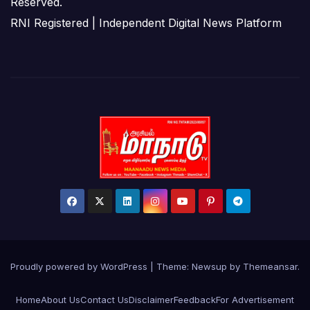
Reserved.
RNI Registered | Independent Digital News Platform
Proudly powered by WordPress
|
Theme:
Newsup
by
Themeansar
.
Home
About Us
Contact Us
Disclaimer
Feedback
For Advertisement