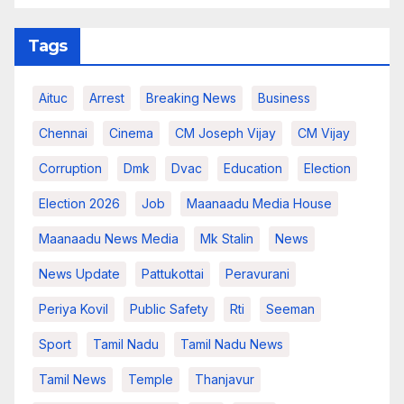
Tags
Aituc
Arrest
Breaking News​
Business
Chennai
Cinema
CM Joseph Vijay
CM Vijay
Corruption
Dmk
Dvac
Education
Election
Election 2026
Job
Maanaadu Media House
Maanaadu News Media
Mk Stalin
News
News Update
Pattukottai
Peravurani
Periya Kovil
Public Safety
Rti
Seeman
Sport
Tamil Nadu
Tamil Nadu News
Tamil News
Temple
Thanjavur