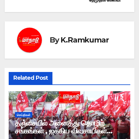
By
K.Ramkumar
Related Post
செய்திகள்
தஞ்சையில் அனைத்து தொழிற்
சங்கங்கள் , ஐக்கிய விவசாயிகள்
முன்னணியினர் மறியல் போராட்டம்