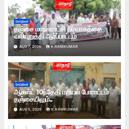
செய்திகள்
தஞ்சை மாநகராட்சி நிர்வாகத்தை
வலியுறுத்தி ஆர்ப்பாட்டம்
AUG 7, 2026
K.RAMKUMAR
செய்திகள்
ஆகஸ்ட் 10ந்தேதி மறியல் போராட்டம்
தஞ்சையிலும்..
AUG 5, 2026
K.RAMKUMAR