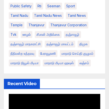
Public Safety
Rti
Seeman
Sport
Tamil Nadu
Tamil Nadu News
Tamil News
Temple
Thanjavur
Thanjavur Corporation
Tvk
ஊழல்
சீமான் அறிக்கை
தஞ்சாவூர்
தஞ்சாவூர் மாநகராட்சி
தஞ்சாவூர் மாவட்டம்
திமுக
நீதிமன்ற உத்தரவு
பேராவூரணி
மாநாடு செய்தி குழுமம்
மாநாடு நியூஸ் மீடியா
மாநாடு மீடியா ஹவுஸ்
லஞ்சம்
Recent Video