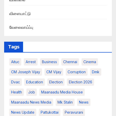
விளையாட்டு
வேலைவாய்ப்பு
Tags
Aituc
Arrest
Business
Chennai
Cinema
CM Joseph Vijay
CM Vijay
Corruption
Dmk
Dvac
Education
Election
Election 2026
Health
Job
Maanaadu Media House
Maanaadu News Media
Mk Stalin
News
News Update
Pattukottai
Peravurani