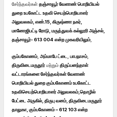
சேர்ந்தவர்கள்
தஞ்சாவூர் வேளாண் பொறியியல்
துறை உபகோட்ட உதவி செயற்பொறியாளர்
அலுவலகம், எண்.15, கிருஷ்ணா நகர்,
மானோஜிபட்டி ரோடு, மருத்துவக் கல்லூரி அஞ்சல்,
தஞ்சாவூர்- 613 004
என்ற முகவரியிலும்
,
கும்பகோணம்
,
அம்மாபே ட்டை
,
பாபநாசம்
,
திருவிடைமருதூர்
மற்றும்
திருப்பனந்தாள்
வட்டாரங்களை சேர்ந்தவர்கள் வேளாண்
பொறியியல் துறை கும்பகோணம் உபகோட்ட
உதவிசெயற்பொறியாளர் அலுவலகம்,தொழில்
பேட்டை அருகில், திருபு வனம், திருவிடைமருதூர்
தாலுகா, கும்பகோணம் – 612 103 என்ற