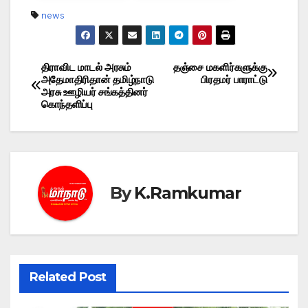
news
திராவிட மாடல் அரசும்
தஞ்சை மகளிர்களுக்கு
Post
அதேமாதிரிதான் தமிழ்நாடு
பிரதமர் பாராட்டு
அரசு ஊழியர் சங்கத்தினர்
navigation
கொந்தளிப்பு
By
K.Ramkumar
Related Post