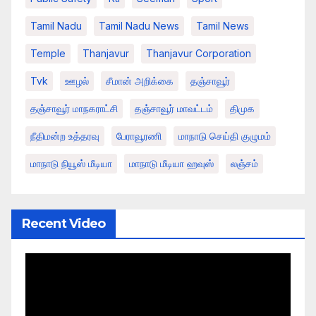
Tamil Nadu
Tamil Nadu News
Tamil News
Temple
Thanjavur
Thanjavur Corporation
Tvk
ஊழல்
சீமான் அறிக்கை
தஞ்சாவூர்
தஞ்சாவூர் மாநகராட்சி
தஞ்சாவூர் மாவட்டம்
திமுக
நீதிமன்ற உத்தரவு
பேராவூரணி
மாநாடு செய்தி குழுமம்
மாநாடு நியூஸ் மீடியா
மாநாடு மீடியா ஹவுஸ்
லஞ்சம்
Recent Video