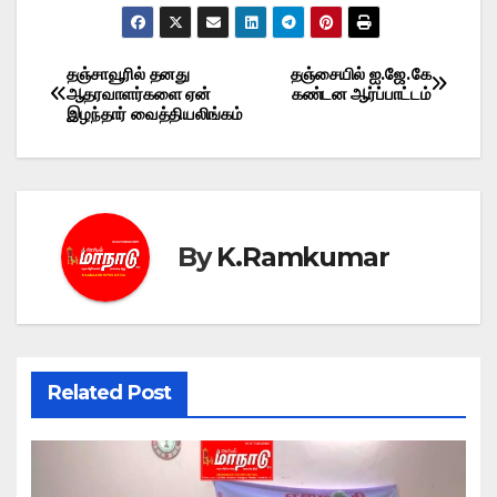
தஞ்சாவூரில் தனது
தஞ்சையில் ஐ.ஜே.கே
Post
ஆதரவாளர்களை ஏன்
கண்டன ஆர்ப்பாட்டம்
இழந்தார் வைத்தியலிங்கம்
navigation
By
K.Ramkumar
Related Post