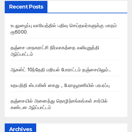
Recent Posts
உடலுழைப்பு வாரியத்தில் பதிவு செய்தவர்களுக்கு மாதம்
ரூ6000
தஞ்சை மாநகராட்சி நிர்வாகத்தை வலியுறுத்தி
ஆர்ப்பாட்டம்
ஆகஸ்ட் 10ந்தேதி மறியல் போராட்டம் தஞ்சையிலும்..
உதயநிதி ஸ்டாலின் கைது , பேராவூரணியில் பரபரப்பு
தஞ்சையில் அனைத்து தொழிற்சங்கங்கள் சார்பில்
கண்டன ஆர்ப்பாட்டம்
Archives