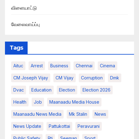
விளையாட்டு
வேலைவாய்ப்பு
Tags
Aituc
Arrest
Business
Chennai
Cinema
CM Joseph Vijay
CM Vijay
Corruption
Dmk
Dvac
Education
Election
Election 2026
Health
Job
Maanaadu Media House
Maanaadu News Media
Mk Stalin
News
News Update
Pattukottai
Peravurani
Public Safety
Rti
Seeman
Sport