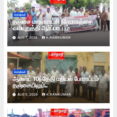
செய்திகள்
தஞ்சை மாநகராட்சி நிர்வாகத்தை
வலியுறுத்தி ஆர்ப்பாட்டம்
AUG 7, 2026
K.RAMKUMAR
செய்திகள்
ஆகஸ்ட் 10ந்தேதி மறியல் போராட்டம்
தஞ்சையிலும்..
AUG 5, 2026
K.RAMKUMAR