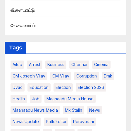
விளையாட்டு
வேலைவாய்ப்பு
Tags
Aituc
Arrest
Business
Chennai
Cinema
CM Joseph Vijay
CM Vijay
Corruption
Dmk
Dvac
Education
Election
Election 2026
Health
Job
Maanaadu Media House
Maanaadu News Media
Mk Stalin
News
News Update
Pattukottai
Peravurani