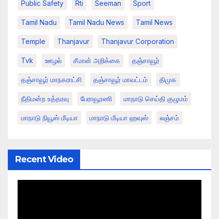
Public Safety
Rti
Seeman
Sport
Tamil Nadu
Tamil Nadu News
Tamil News
Temple
Thanjavur
Thanjavur Corporation
Tvk
ஊழல்
சீமான் அறிக்கை
தஞ்சாவூர்
தஞ்சாவூர் மாநகராட்சி
தஞ்சாவூர் மாவட்டம்
திமுக
நீதிமன்ற உத்தரவு
பேராவூரணி
மாநாடு செய்தி குழுமம்
மாநாடு நியூஸ் மீடியா
மாநாடு மீடியா ஹவுஸ்
லஞ்சம்
Recent Video