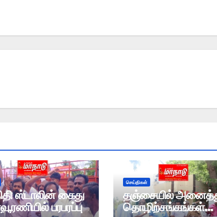
செய்திகள்
ிதி ஸ்டாலின் கைது
தஞ்சையில் அனைத்
ாவூரணியில் பரபரப்பு
தொழிற்சங்கங்கள்