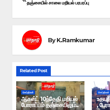
தஞ்சையில் சாலை மறியல் பரபரப்பு
navigation
By
K.Ramkumar
Related Post
செய்திகள்
செய்திகள்
ஆகஸ்ட் 10ந்தேதி மறியல்
உதயந
போராட்டம் தஞ்சையிலும்..
, பேர