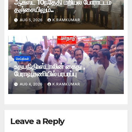
ஆகஸ்ட் 10ந்தேதி மறியல் போராட்டம்
தஞ்சையிலும்..
AUG 5, 2026
K.RAMKUMAR
செய்திகள்
உதயநிதி ஸ்டாலின் கைது ,
பேராவூரணியில் பரபரப்பு
AUG 4, 2026
K.RAMKUMAR
Leave a Reply