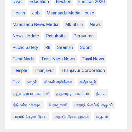
Dvac
Education
Election
Election 2026
Health
Job
Maanaadu Media House
Maanaadu News Media
Mk Stalin
News
News Update
Pattukottai
Peravurani
Public Safety
Rti
Seeman
Sport
Tamil Nadu
Tamil Nadu News
Tamil News
Temple
Thanjavur
Thanjavur Corporation
Tvk
ஊழல்
சீமான் அறிக்கை
தஞ்சாவூர்
தஞ்சாவூர் மாநகராட்சி
தஞ்சாவூர் மாவட்டம்
திமுக
நீதிமன்ற உத்தரவு
பேராவூரணி
மாநாடு செய்தி குழுமம்
மாநாடு நியூஸ் மீடியா
மாநாடு மீடியா ஹவுஸ்
லஞ்சம்