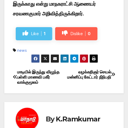
இருக்காது என்று மாநகராட்சி ஆணையர்
சரவணகுமார் அறிவித்திருக்கிறார்.
Like
1
Dislike
0
news
மாடியில் இருந்து விழுந்த
வழக்கறிஞர் செயல்
Post
பள்ளி மாணவி பகீர்
மன்னிப்பு கேட்டார் நீதிபதி
வாக்குமூலம்
navigation
By
K.Ramkumar