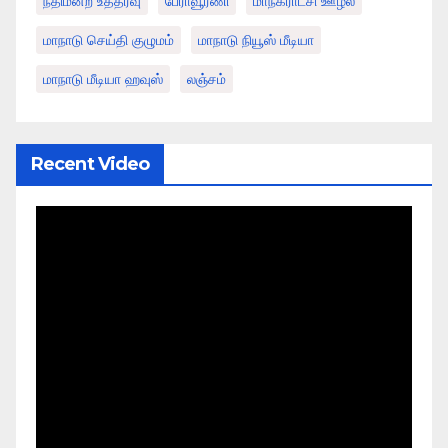
நீதிமன்ற உத்தரவு
பேராவூரணி
மாநகராட்சி ஊழல்
மாநாடு செய்தி குழுமம்
மாநாடு நியூஸ் மீடியா
மாநாடு மீடியா ஹவுஸ்
லஞ்சம்
Recent Video