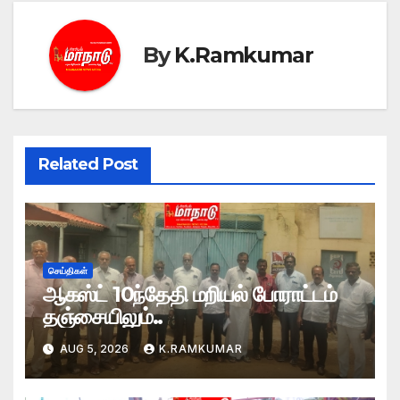
By
K.Ramkumar
Related Post
செய்திகள்
ஆகஸ்ட் 10ந்தேதி மறியல் போராட்டம்
தஞ்சையிலும்..
AUG 5, 2026
K.RAMKUMAR