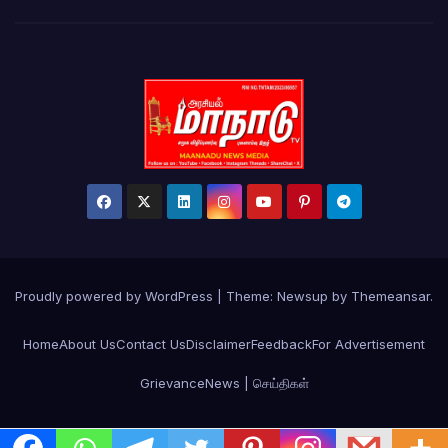
Proudly powered by WordPress
|
Theme: Newsup by
Themeansar
.
Home
About Us
Contact Us
Disclaimer
Feedback
For Advertisement
Grievance
News | செய்திகள்