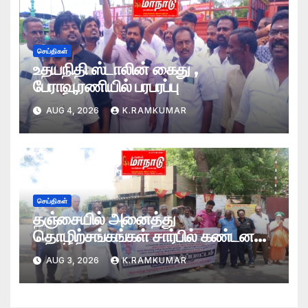
செய்திகள்
உதயநிதி ஸ்டாலின் கைது ,
பேராவூரணியில் பரபரப்பு
AUG 4, 2026
K.RAMKUMAR
செய்திகள்
தஞ்சையில் அனைத்து
தொழிற்சங்கங்கள் சார்பில் கண்டன
ஆர்ப்பாட்டம்
AUG 3, 2026
K.RAMKUMAR