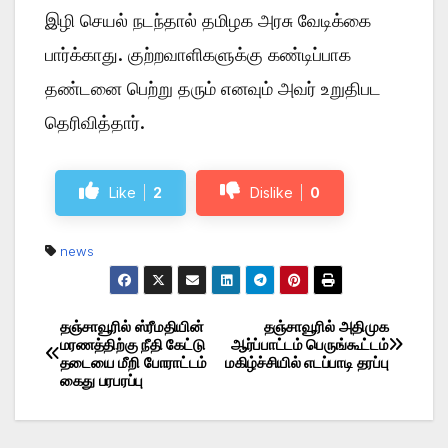
இழி செயல் நடந்தால் தமிழக அரசு வேடிக்கை
பார்க்காது. குற்றவாளிகளுக்கு கண்டிப்பாக
தண்டனை பெற்று தரும் எனவும் அவர் உறுதிபட
தெரிவித்தார்.
Like
2
Dislike
0
news
தஞ்சாவூரில் ஸ்ரீமதியின்
தஞ்சாவூரில் அதிமுக
Post
மரணத்திற்கு நீதி கேட்டு
ஆர்ப்பாட்டம் பெருங்கூட்டம்
தடையை மீறி போராட்டம்
மகிழ்ச்சியில் எடப்பாடி தரப்பு
navigation
கைது பரபரப்பு