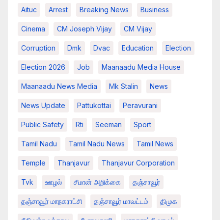
Aituc
Arrest
Breaking News​
Business
Cinema
CM Joseph Vijay
CM Vijay
Corruption
Dmk
Dvac
Education
Election
Election 2026
Job
Maanaadu Media House
Maanaadu News Media
Mk Stalin
News
News Update
Pattukottai
Peravurani
Public Safety
Rti
Seeman
Sport
Tamil Nadu
Tamil Nadu News
Tamil News
Temple
Thanjavur
Thanjavur Corporation
Tvk
ஊழல்
சீமான் அறிக்கை
தஞ்சாவூர்
தஞ்சாவூர் மாநகராட்சி
தஞ்சாவூர் மாவட்டம்
திமுக