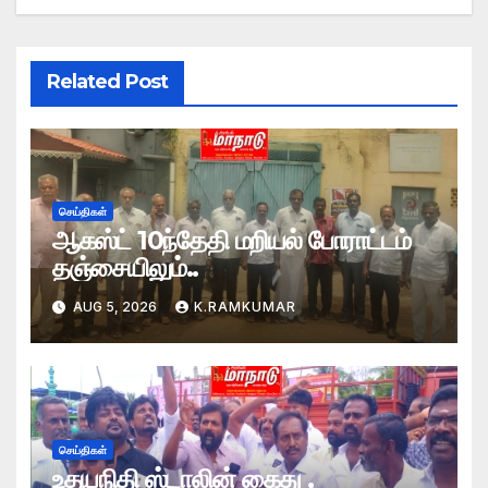
Related Post
செய்திகள்
ஆகஸ்ட் 10ந்தேதி மறியல் போராட்டம்
தஞ்சையிலும்..
AUG 5, 2026
K.RAMKUMAR
செய்திகள்
உதயநிதி ஸ்டாலின் கைது ,