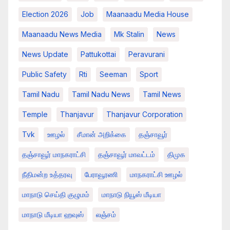
Election 2026
Job
Maanaadu Media House
Maanaadu News Media
Mk Stalin
News
News Update
Pattukottai
Peravurani
Public Safety
Rti
Seeman
Sport
Tamil Nadu
Tamil Nadu News
Tamil News
Temple
Thanjavur
Thanjavur Corporation
Tvk
ஊழல்
சீமான் அறிக்கை
தஞ்சாவூர்
தஞ்சாவூர் மாநகராட்சி
தஞ்சாவூர் மாவட்டம்
திமுக
நீதிமன்ற உத்தரவு
பேராவூரணி
மாநகராட்சி ஊழல்
மாநாடு செய்தி குழுமம்
மாநாடு நியூஸ் மீடியா
மாநாடு மீடியா ஹவுஸ்
லஞ்சம்