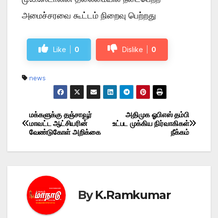
அமைச்சரவை கூட்டம் நிறைவு பெற்றது
Like
0
Dislike
0
news
மக்களுக்கு தஞ்சாவூர்
அதிமுக ஓபிஎஸ் தம்பி
Post
மாவட்ட ஆட்சியரின்
உட்பட முக்கிய நிர்வாகிகள்
வேண்டுகோள் அறிக்கை
நீக்கம்
navigation
By
K.Ramkumar