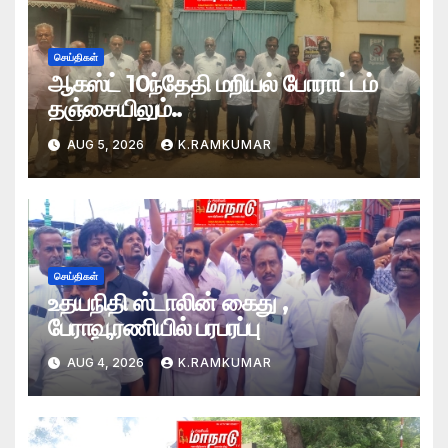
செய்திகள்
ஆகஸ்ட் 10ந்தேதி மறியல் போராட்டம்
தஞ்சையிலும்..
AUG 5, 2026
K.RAMKUMAR
செய்திகள்
உதயநிதி ஸ்டாலின் கைது ,
பேராவூரணியில் பரபரப்பு
AUG 4, 2026
K.RAMKUMAR