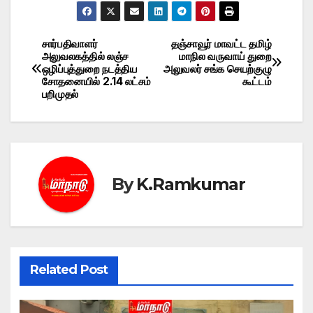
சார்பதிவாளர்
தஞ்சாவூர் மாவட்ட தமிழ்
Post
அலுவலகத்தில் லஞ்ச
மாநில வருவாய் துறை
ஒழிப்புத்துறை நடத்திய
அலுவலர் சங்க செயற்குழு
navigation
சோதனையில் 2.14 லட்சம்
கூட்டம்
பறிமுதல்
By
K.Ramkumar
Related Post