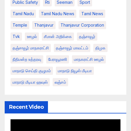
Public Safety
Rti
Seeman
Sport
Tamil Nadu
Tamil Nadu News
Tamil News
Temple
Thanjavur
Thanjavur Corporation
Tvk
ஊழல்
சீமான் அறிக்கை
தஞ்சாவூர்
தஞ்சாவூர் மாநகராட்சி
தஞ்சாவூர் மாவட்டம்
திமுக
நீதிமன்ற உத்தரவு
பேராவூரணி
மாநகராட்சி ஊழல்
மாநாடு செய்தி குழுமம்
மாநாடு நியூஸ் மீடியா
மாநாடு மீடியா ஹவுஸ்
லஞ்சம்
Recent Video