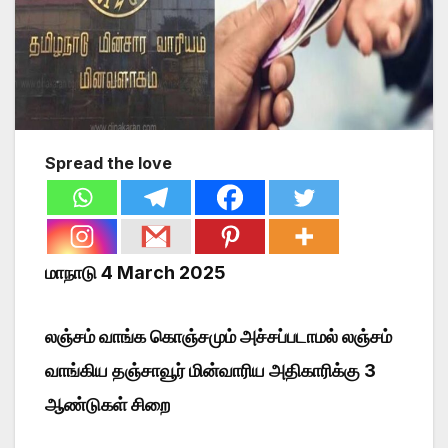
Spread the love
மாநாடு 4 March 2025
லஞ்சம் வாங்க கொஞ்சமும் அச்சப்படாமல் லஞ்சம்
வாங்கிய தஞ்சாவூர் மின்வாரிய அதிகாரிக்கு 3
ஆண்டுகள் சிறை