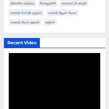
நீதிமன்ற உத்தரவு
பேராவூரணி
மாநகராட்சி ஊழல்
மாநாடு செய்தி குழுமம்
மாநாடு நியூஸ் மீடியா
மாநாடு மீடியா ஹவுஸ்
லஞ்சம்
Recent Video