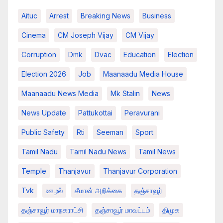
Aituc
Arrest
Breaking News​
Business
Cinema
CM Joseph Vijay
CM Vijay
Corruption
Dmk
Dvac
Education
Election
Election 2026
Job
Maanaadu Media House
Maanaadu News Media
Mk Stalin
News
News Update
Pattukottai
Peravurani
Public Safety
Rti
Seeman
Sport
Tamil Nadu
Tamil Nadu News
Tamil News
Temple
Thanjavur
Thanjavur Corporation
Tvk
ஊழல்
சீமான் அறிக்கை
தஞ்சாவூர்
தஞ்சாவூர் மாநகராட்சி
தஞ்சாவூர் மாவட்டம்
திமுக