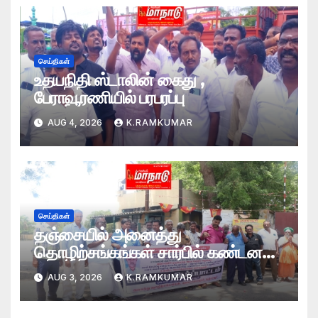
செய்திகள்
உதயநிதி ஸ்டாலின் கைது ,
பேராவூரணியில் பரபரப்பு
AUG 4, 2026
K.RAMKUMAR
செய்திகள்
தஞ்சையில் அனைத்து
தொழிற்சங்கங்கள் சார்பில் கண்டன
ஆர்ப்பாட்டம்
AUG 3, 2026
K.RAMKUMAR