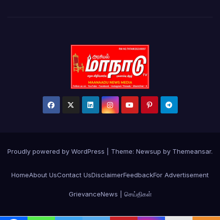
Proudly powered by WordPress
|
Theme: Newsup by
Themeansar
.
Home
About Us
Contact Us
Disclaimer
Feedback
For Advertisement
Grievance
News | செய்திகள்